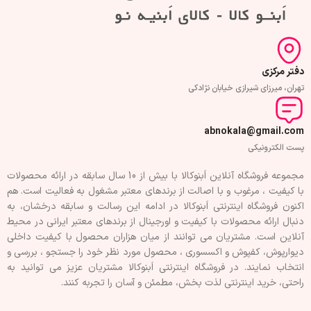
دفتر مرکزی
تهران، میرزای شیرازی خیابان نژادکی
abnokala@gmail.com
پست الکترونیکی
مجموعه فروشگاه آنلاین اَبنوکالا با بیش از 10 سال سابقه در ارائه محصولات
با کيفيت ، مرغوب و با اصالت از برندهای معتبر مشغول به فعاليت است. هم
اکنون فروشگاه اینترنتی اَبنوکالا در ادامه اين رسالت و سابقه درخشان، به
دنبال ارائه محصولات با کيفيت و اورجينال از برندهای معتبر ايرانی در محيط
آنلاين است. مشتريان می توانند از ميان هزاران محصول با کيفيت داخلی
دیوارپوش، کفپوش و اکسسوری ، محصول مورد نظر خود را جستجو ، بررسی و
انتخاب نمايند. در فروشگاه اینترنتی اَبنوکالا مشتريان عزیز می توانيد به
راحتی، خرید اینترنتی لذت بخش، مطمئن و آسان را تجربه کنند.