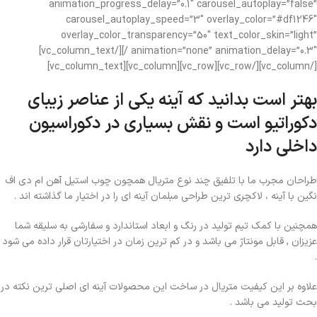
animation_progress_delay=”0.1″ carousel_autoplay=”false”
carousel_autoplay_speed=”3″ overlay_color=”#df1246″
overlay_color_transparency=”50″ text_color_skin=”light”
animation=”none” animation_delay=”0.3″ /][/vc_column_text]
[/vc_column][/vc_row][vc_row][vc_column][vc_column_text]
بهتر است بدانید که آینه یکی از عناصر زیبای
دکوراتیو است و نقش بسیاری در دکوراسیون
داخلی دارد
طراحان مجرب ما با تلفیق چند نوع متریال همچون چوب استیل آهن ام دی اف
نگین با آینه ، لاکچری ترین طراحی مبلمان آینه ای را در اختیار ما گذاشته اند .
همچنین با کمک تیم تولید در رنگ و ابعاد استاندارد و سفارشی به سلیقه شما
عزیزان , قابل مونتاژ می باشد و در کم ترین زمان در اختیارتان قرار داده می شود
.
علاوه بر این کیفیت متریال در ساخت این محصولات آینه ای اصلی ترین نکته در
بحث تولید می باشد .