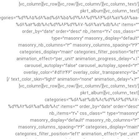
[/vc_column_text][/vc_column][/vc_row][vc_row][vc_column]
[vc_column_text][pkrt_album
egories=”%d9%85%d8%ad%d8%b5%d9%88%d9%84%d8%a7%d8%aa-
%d8%a2%db%8c%d9%86%d9%87-%d8%a7%db%8c” items=””
order_by=”date” order=”desc” nb_items=”20″ css_class=””
type=”masonry” masonry_display=”default”
masonry_nb_columns=”3″ masonry_columns_spacing=”36″
categories_display=”main” categories_filter_position=”left”
animation_effect=”per_unit” animation_progress_delay=”0.1″
carousel_autoplay=”false” carousel_autoplay_speed=”3″
overlay_color=”#df1246″ overlay_color_transparency=”50″
text_color_skin=”light” animation=”none” animation_delay=”0.3″ /]
[/vc_column_text][/vc_column][/vc_row][vc_row][vc_column]
[vc_column_text][pkrt_album
categories=”%d8%a2%db%8c%d9%86%d9%87-
%d9%82%d8%af%db%8c” items=”” order_by=”date” order=”desc”
nb_items=”20″ css_class=”” type=”masonry”
masonry_display=”default” masonry_nb_columns=”3″
masonry_columns_spacing=”36″ categories_display=”main”
categories_filter_position=”left” animation_effect=”per_unit”