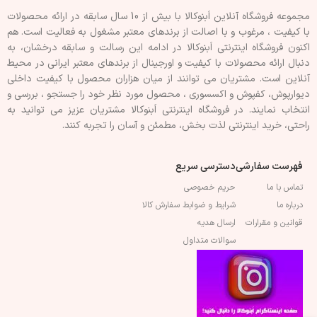
مجموعه فروشگاه آنلاین اَبنوکالا با بیش از 10 سال سابقه در ارائه محصولات
با کيفيت ، مرغوب و با اصالت از برندهای معتبر مشغول به فعاليت است. هم
اکنون فروشگاه اینترنتی اَبنوکالا در ادامه اين رسالت و سابقه درخشان، به
دنبال ارائه محصولات با کيفيت و اورجينال از برندهای معتبر ايرانی در محيط
آنلاين است. مشتريان می توانند از ميان هزاران محصول با کيفيت داخلی
دیوارپوش، کفپوش و اکسسوری ، محصول مورد نظر خود را جستجو ، بررسی و
انتخاب نمايند. در فروشگاه اینترنتی اَبنوکالا مشتريان عزیز می توانيد به
راحتی، خرید اینترنتی لذت بخش، مطمئن و آسان را تجربه کنند.
فهرست سفارشی
دسترسی سریع
تماس با ما
حریم خصوصی
درباره ما
شرایط و ضوابط سفارش کالا
قوانین و مقرارات
ارسال هدیه
سوالات متداول