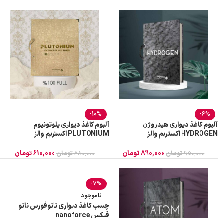
-10%
-6%
آلبوم کاغذ دیواری هیدروژن
آلبوم کاغذ دیواری پلوتونیوم
HYDROGEN اکستریم والز
PLUTONIUM اکستریم والز
890,000
تومان
610,000
تومان
950,000
تومان
680,000
تومان
-7%
ناموجود
چسب کاغذ دیواری نانوفورس نانو
فیکس nanoforce