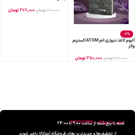
278,000
تومان
300,000
تومان
-8%
آلبوم کاغذ دیواری اتم ATOM اکستریم
والز
350,000
تومان
380,000
تومان
تماس با اَبنوکالا : 09193773660
شنبه تا پنج شنبه از ساعت 9:00 تا 24:00
از تخفیف‌ها و جدیدترین‌های فروشگاه اَبنوکالا باخبر شوید