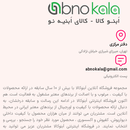
دفتر مرکزی
تهران، میرزای شیرازی خیابان نژادکی
abnokala@gmail.com
پست الکترونیکی
مجموعه فروشگاه آنلاین اَبنوکالا با بیش از 10 سال سابقه در ارائه محصولات
با کيفيت ، مرغوب و با اصالت از برندهای معتبر مشغول به فعاليت است. هم
اکنون فروشگاه اینترنتی اَبنوکالا در ادامه اين رسالت و سابقه درخشان، به
دنبال ارائه محصولات با کيفيت و اورجينال از برندهای معتبر ايرانی در محيط
آنلاين است. مشتريان می توانند از ميان هزاران محصول با کيفيت داخلی
دیوارپوش، کفپوش و اکسسوری ، محصول مورد نظر خود را جستجو ، بررسی و
انتخاب نمايند. در فروشگاه اینترنتی اَبنوکالا مشتريان عزیز می توانيد به