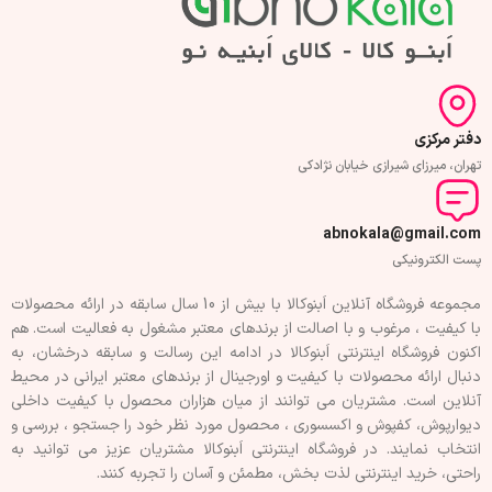
دفتر مرکزی
تهران، میرزای شیرازی خیابان نژادکی
abnokala@gmail.com
پست الکترونیکی
مجموعه فروشگاه آنلاین اَبنوکالا با بیش از 10 سال سابقه در ارائه محصولات
با کيفيت ، مرغوب و با اصالت از برندهای معتبر مشغول به فعاليت است. هم
اکنون فروشگاه اینترنتی اَبنوکالا در ادامه اين رسالت و سابقه درخشان، به
دنبال ارائه محصولات با کيفيت و اورجينال از برندهای معتبر ايرانی در محيط
آنلاين است. مشتريان می توانند از ميان هزاران محصول با کيفيت داخلی
دیوارپوش، کفپوش و اکسسوری ، محصول مورد نظر خود را جستجو ، بررسی و
انتخاب نمايند. در فروشگاه اینترنتی اَبنوکالا مشتريان عزیز می توانيد به
راحتی، خرید اینترنتی لذت بخش، مطمئن و آسان را تجربه کنند.