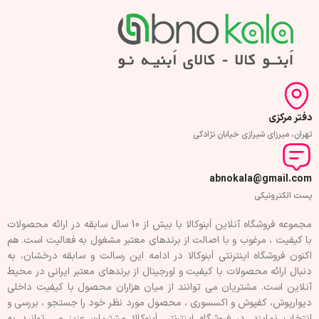
دفتر مرکزی
تهران، میرزای شیرازی خیابان نژادکی
abnokala@gmail.com
پست الکترونیکی
مجموعه فروشگاه آنلاین اَبنوکالا با بیش از 10 سال سابقه در ارائه محصولات
با کيفيت ، مرغوب و با اصالت از برندهای معتبر مشغول به فعاليت است. هم
اکنون فروشگاه اینترنتی اَبنوکالا در ادامه اين رسالت و سابقه درخشان، به
دنبال ارائه محصولات با کيفيت و اورجينال از برندهای معتبر ايرانی در محيط
آنلاين است. مشتريان می توانند از ميان هزاران محصول با کيفيت داخلی
دیوارپوش، کفپوش و اکسسوری ، محصول مورد نظر خود را جستجو ، بررسی و
انتخاب نمايند. در فروشگاه اینترنتی اَبنوکالا مشتريان عزیز می توانيد به