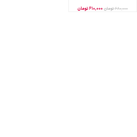
610,000
تومان
680,000
تومان