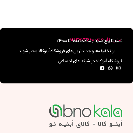
تماس با اَبنوکالا : 09193773660
شنبه تا پنج شنبه از ساعت 9:00 تا 24:00
از تخفیف‌ها و جدیدترین‌های فروشگاه اَبنوکالا باخبر شوید
فروشگاه اَبنوکالا در شبکه های اجتماعی