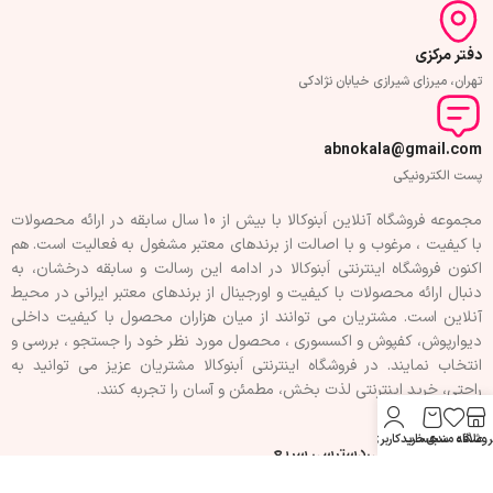
دفتر مرکزی
تهران، میرزای شیرازی خیابان نژادکی
abnokala@gmail.com
پست الکترونیکی
مجموعه فروشگاه آنلاین اَبنوکالا با بیش از 10 سال سابقه در ارائه محصولات
با کيفيت ، مرغوب و با اصالت از برندهای معتبر مشغول به فعاليت است. هم
اکنون فروشگاه اینترنتی اَبنوکالا در ادامه اين رسالت و سابقه درخشان، به
دنبال ارائه محصولات با کيفيت و اورجينال از برندهای معتبر ايرانی در محيط
آنلاين است. مشتريان می توانند از ميان هزاران محصول با کيفيت داخلی
دیوارپوش، کفپوش و اکسسوری ، محصول مورد نظر خود را جستجو ، بررسی و
انتخاب نمايند. در فروشگاه اینترنتی اَبنوکالا مشتريان عزیز می توانيد به
راحتی، خرید اینترنتی لذت بخش، مطمئن و آسان را تجربه کنند.
روشگاه
علاقه مندی
سبد خرید
حساب کاربری من
فهرست سفارشی
دسترسی سریع
تماس با ما
حریم خصوصی