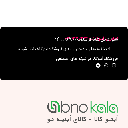
تماس با اَبنوکالا : 09193773660
شنبه تا پنج شنبه از ساعت 9:00 تا 24:00
از تخفیف‌ها و جدیدترین‌های فروشگاه اَبنوکالا باخبر شوید
فروشگاه اَبنوکالا در شبکه های اجتماعی