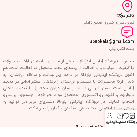
دفتر مرکزی
تهران، میرزای شیرازی خیابان نژادکی
abnokala@gmail.com
پست الکترونیکی
مجموعه فروشگاه آنلاین اَبنوکالا با بیش از 10 سال سابقه در ارائه محصولات
با کيفيت ، مرغوب و با اصالت از برندهای معتبر مشغول به فعاليت است. هم
اکنون فروشگاه اینترنتی اَبنوکالا در ادامه اين رسالت و سابقه درخشان، به
دنبال ارائه محصولات با کيفيت و اورجينال از برندهای معتبر ايرانی در محيط
آنلاين است. مشتريان می توانند از ميان هزاران محصول با کيفيت داخلی
دیوارپوش، کفپوش و اکسسوری ، محصول مورد نظر خود را جستجو ، بررسی و
انتخاب نمايند. در فروشگاه اینترنتی اَبنوکالا مشتريان عزیز می توانيد به
راحتی، خرید اینترنتی لذت بخش، مطمئن و آسان را تجربه کنند.
روشگاه
علاقه مندی
سبد خرید
حساب کاربری من
فهرست سفارشی
دسترسی سریع
تماس با ما
حریم خصوصی