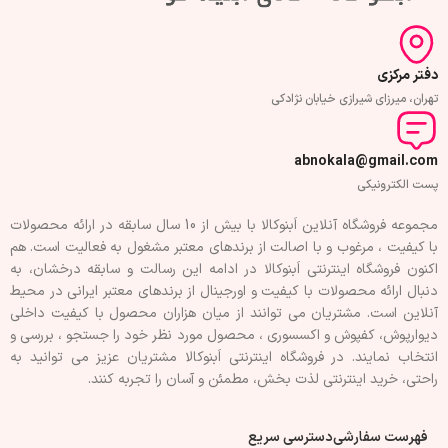
دفتر مرکزی
تهران، میرزای شیرازی خیابان نژادکی
abnokala@gmail.com
پست الکترونیکی
مجموعه فروشگاه آنلاین اَبنوکالا با بیش از 10 سال سابقه در ارائه محصولات
با کيفيت ، مرغوب و با اصالت از برندهای معتبر مشغول به فعاليت است. هم
اکنون فروشگاه اینترنتی اَبنوکالا در ادامه اين رسالت و سابقه درخشان، به
دنبال ارائه محصولات با کيفيت و اورجينال از برندهای معتبر ايرانی در محيط
آنلاين است. مشتريان می توانند از ميان هزاران محصول با کيفيت داخلی
دیوارپوش، کفپوش و اکسسوری ، محصول مورد نظر خود را جستجو ، بررسی و
انتخاب نمايند. در فروشگاه اینترنتی اَبنوکالا مشتريان عزیز می توانيد به
راحتی، خرید اینترنتی لذت بخش، مطمئن و آسان را تجربه کنند.
فهرست سفارشی
دسترسی سریع