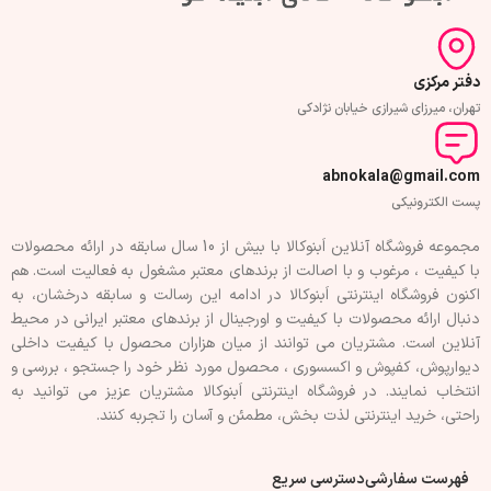
دفتر مرکزی
تهران، میرزای شیرازی خیابان نژادکی
abnokala@gmail.com
پست الکترونیکی
مجموعه فروشگاه آنلاین اَبنوکالا با بیش از 10 سال سابقه در ارائه محصولات
با کيفيت ، مرغوب و با اصالت از برندهای معتبر مشغول به فعاليت است. هم
اکنون فروشگاه اینترنتی اَبنوکالا در ادامه اين رسالت و سابقه درخشان، به
دنبال ارائه محصولات با کيفيت و اورجينال از برندهای معتبر ايرانی در محيط
آنلاين است. مشتريان می توانند از ميان هزاران محصول با کيفيت داخلی
دیوارپوش، کفپوش و اکسسوری ، محصول مورد نظر خود را جستجو ، بررسی و
انتخاب نمايند. در فروشگاه اینترنتی اَبنوکالا مشتريان عزیز می توانيد به
راحتی، خرید اینترنتی لذت بخش، مطمئن و آسان را تجربه کنند.
فهرست سفارشی
دسترسی سریع