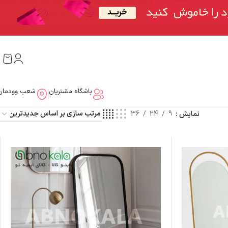
باشگاه مشتریان
شعب وودمار
نمایش
9
24
36