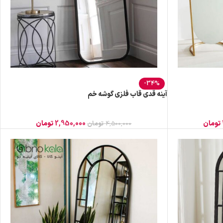
-34%
آینه قدی قاب فلزی گوشه خم
تومان
2,950,000
تومان
4,500,000
تومان