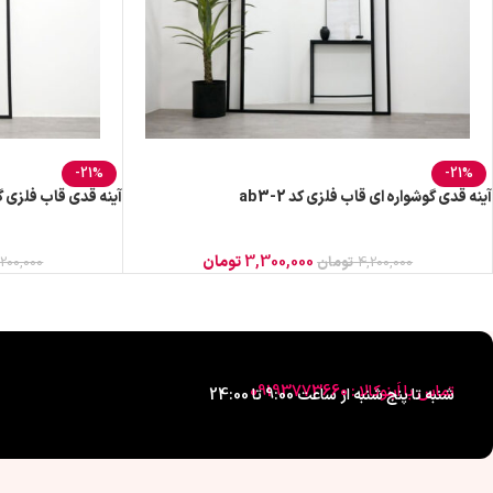
-21%
-21%
آینه قدی گوشواره ای قاب فلزی کد ab3-2
آینه قدی قاب فلزی گوشوا
3,300,000
تومان
4,200,000
تومان
,200,000
تماس با اَبنوکالا : 09193773660
شنبه تا پنج شنبه از ساعت 9:00 تا 24:00