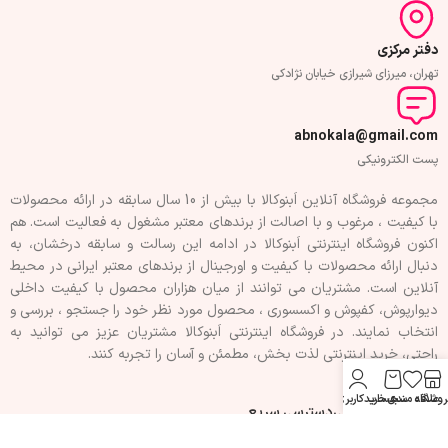
دفتر مرکزی
تهران، میرزای شیرازی خیابان نژادکی
abnokala@gmail.com
پست الکترونیکی
مجموعه فروشگاه آنلاین اَبنوکالا با بیش از 10 سال سابقه در ارائه محصولات
با کيفيت ، مرغوب و با اصالت از برندهای معتبر مشغول به فعاليت است. هم
اکنون فروشگاه اینترنتی اَبنوکالا در ادامه اين رسالت و سابقه درخشان، به
دنبال ارائه محصولات با کيفيت و اورجينال از برندهای معتبر ايرانی در محيط
آنلاين است. مشتريان می توانند از ميان هزاران محصول با کيفيت داخلی
دیوارپوش، کفپوش و اکسسوری ، محصول مورد نظر خود را جستجو ، بررسی و
انتخاب نمايند. در فروشگاه اینترنتی اَبنوکالا مشتريان عزیز می توانيد به
راحتی، خرید اینترنتی لذت بخش، مطمئن و آسان را تجربه کنند.
روشگاه
علاقه مندی
سبد خرید
حساب کاربری من
فهرست سفارشی
دسترسی سریع
تماس با ما
حریم خصوصی