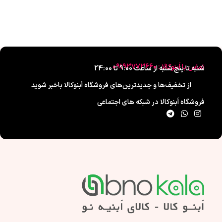
تماس با اَبنوکالا : 09193773660
شنبه تا پنج شنبه از ساعت 9:00 تا 24:00
از تخفیف‌ها و جدیدترین‌های فروشگاه اَبنوکالا باخبر شوید
فروشگاه اَبنوکالا در شبکه های اجتماعی