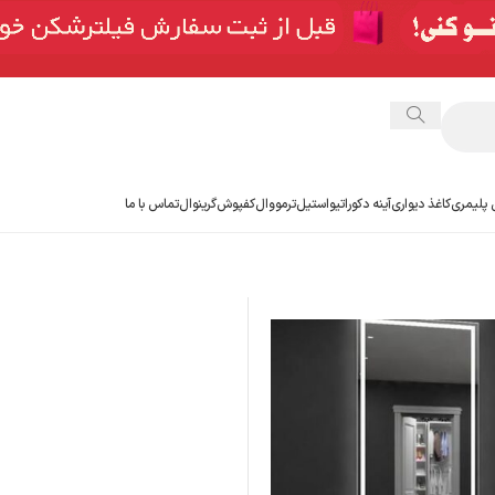
 پلیمری
کاغذ دیواری
آینه دکوراتیو
استیل
ترمووال
کفپوش
گرینوال
تماس با ما