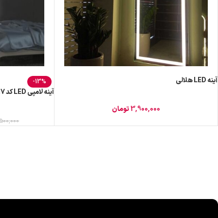
آینه LED هلالی
-13%
آینه لامپی LED کد ad-17
3,900,000
تومان
500,000