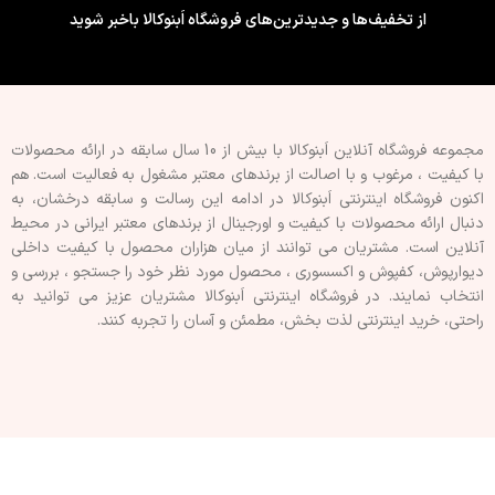
از تخفیف‌ها و جدیدترین‌های فروشگاه اَبنوکالا باخبر شوید
مجموعه فروشگاه آنلاین اَبنوکالا با بیش از 10 سال سابقه در ارائه محصولات
با کيفيت ، مرغوب و با اصالت از برندهای معتبر مشغول به فعاليت است. هم
اکنون فروشگاه اینترنتی اَبنوکالا در ادامه اين رسالت و سابقه درخشان، به
دنبال ارائه محصولات با کيفيت و اورجينال از برندهای معتبر ايرانی در محيط
آنلاين است. مشتريان می توانند از ميان هزاران محصول با کيفيت داخلی
دیوارپوش، کفپوش و اکسسوری ، محصول مورد نظر خود را جستجو ، بررسی و
انتخاب نمايند. در فروشگاه اینترنتی اَبنوکالا مشتريان عزیز می توانيد به
راحتی، خرید اینترنتی لذت بخش، مطمئن و آسان را تجربه کنند.