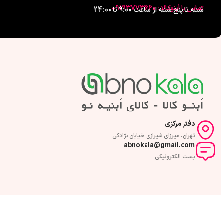
تماس با اَبنوکالا : 09193773660
شنبه تا پنج شنبه از ساعت 9:00 تا 24:00
دفتر مرکزی
تهران، میرزای شیرازی خیابان نژادکی
abnokala@gmail.com
پست الکترونیکی