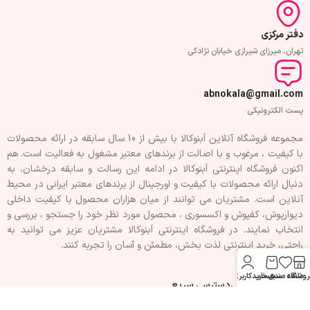
دفتر مرکزی
تهران، میرزای شیرازی خیابان نژادکی
abnokala@gmail.com
پست الکترونیکی
مجموعه فروشگاه آنلاین اَبنوکالا با بیش از 10 سال سابقه در ارائه محصولات
با کيفيت ، مرغوب و با اصالت از برندهای معتبر مشغول به فعاليت است. هم
اکنون فروشگاه اینترنتی اَبنوکالا در ادامه اين رسالت و سابقه درخشان، به
دنبال ارائه محصولات با کيفيت و اورجينال از برندهای معتبر ايرانی در محيط
آنلاين است. مشتريان می توانند از ميان هزاران محصول با کيفيت داخلی
دیوارپوش، کفپوش و اکسسوری ، محصول مورد نظر خود را جستجو ، بررسی و
انتخاب نمايند. در فروشگاه اینترنتی اَبنوکالا مشتريان عزیز می توانيد به
راحتی، خرید اینترنتی لذت بخش، مطمئن و آسان را تجربه کنند.
روشگاه
علاقه مندی
سبد خرید
حساب کاربری من
فهرست سفارشی
دسترسی سریع
تماس با ما
حریم خصوصی