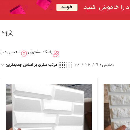
باشگاه مشتریان
شعب وودمار
نمایش
9
24
36