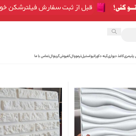
 پلیمری
کاغذ دیواری
آینه دکوراتیو
استیل
ترمووال
کفپوش
گرینوال
تماس با ما