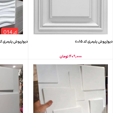
دیوارپوش پلیمری کد c015
دیوارپوش پلیمری کد 014
409,000
تومان