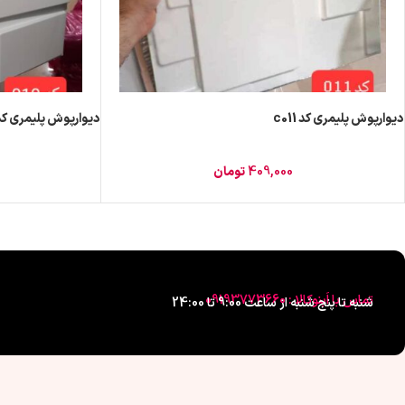
دیوارپوش پلیمری کد c011
دیوارپوش پلیمری کد 010
409,000
تومان
تماس با اَبنوکالا : 09193773660
شنبه تا پنج شنبه از ساعت 9:00 تا 24:00