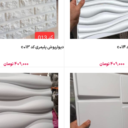
c
دیوارپوش پلیمری کد c013
409,000
تومان
409,000
تومان