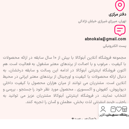
دفتر مرکزی
تهران، میرزای شیرازی خیابان نژادکی
abnokala@gmail.com
پست الکترونیکی
مجموعه فروشگاه آنلاین اَبنوکالا با بیش از 10 سال سابقه در ارائه محصولات
با کيفيت ، مرغوب و با اصالت از برندهای معتبر مشغول به فعاليت است. هم
اکنون فروشگاه اینترنتی اَبنوکالا در ادامه اين رسالت و سابقه درخشان، به
دنبال ارائه محصولات با کيفيت و اورجينال از برندهای معتبر ايرانی در محيط
آنلاين است. مشتريان می توانند از ميان هزاران محصول با کيفيت داخلی
دیوارپوش، کفپوش و اکسسوری ، محصول مورد نظر خود را جستجو ، بررسی و
انتخاب نمايند. در فروشگاه اینترنتی اَبنوکالا مشتريان عزیز می توانيد به
راحتی، خرید اینترنتی لذت بخش، مطمئن و آسان را تجربه کنند.
روشگاه
علاقه مندی
سبد خرید
حساب کاربری من
فهرست سفارشی
دسترسی سریع
تماس با ما
حریم خصوصی