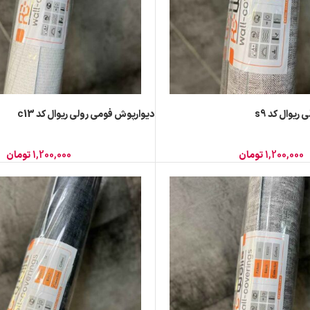
یوال کد s9
دیوارپوش فومی رولی ریوال کد c13
1,200,000
تومان
1,200,000
تومان