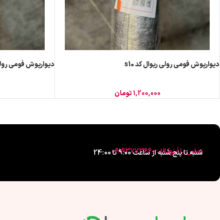
دیوارپوش فومی رولی ریوال کد s10
دیوارپوش فومی رولی ر
1,200,000
تومان
تماس با اَبنوکالا : 09193773660
شنبه تا پنج شنبه از ساعت 9:00 تا 24:00