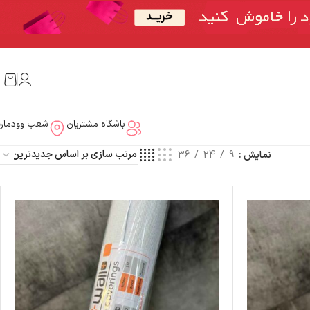
باشگاه مشتریان
شعب وودمار
نمایش
9
24
36