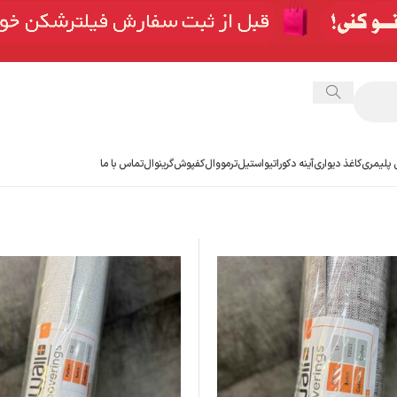
 پلیمری
کاغذ دیواری
آینه دکوراتیو
استیل
ترمووال
کفپوش
گرینوال
تماس با ما