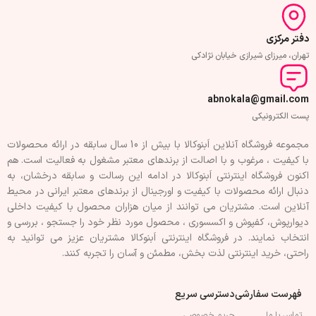
دفتر مرکزی
تهران، میرزای شیرازی خیابان نژادکی
abnokala@gmail.com
پست الکترونیکی
مجموعه فروشگاه آنلاین اَبنوکالا با بیش از 10 سال سابقه در ارائه محصولات
با کيفيت ، مرغوب و با اصالت از برندهای معتبر مشغول به فعاليت است. هم
اکنون فروشگاه اینترنتی اَبنوکالا در ادامه اين رسالت و سابقه درخشان، به
دنبال ارائه محصولات با کيفيت و اورجينال از برندهای معتبر ايرانی در محيط
آنلاين است. مشتريان می توانند از ميان هزاران محصول با کيفيت داخلی
دیوارپوش، کفپوش و اکسسوری ، محصول مورد نظر خود را جستجو ، بررسی و
انتخاب نمايند. در فروشگاه اینترنتی اَبنوکالا مشتريان عزیز می توانيد به
راحتی، خرید اینترنتی لذت بخش، مطمئن و آسان را تجربه کنند.
فهرست سفارشی
دسترسی سریع
تماس با ما
حریم خصوصی