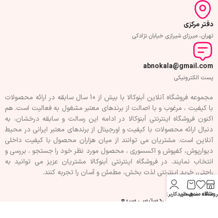
دفتر مرکزی
تهران، میرزای شیرازی خیابان نژادکی
abnokala@gmail.com
پست الکترونیکی
مجموعه فروشگاه آنلاین اَبنوکالا با بیش از 10 سال سابقه در ارائه محصولات
با کيفيت ، مرغوب و با اصالت از برندهای معتبر مشغول به فعاليت است. هم
اکنون فروشگاه اینترنتی اَبنوکالا در ادامه اين رسالت و سابقه درخشان، به
دنبال ارائه محصولات با کيفيت و اورجينال از برندهای معتبر ايرانی در محيط
آنلاين است. مشتريان می توانند از ميان هزاران محصول با کيفيت داخلی
دیوارپوش، کفپوش و اکسسوری ، محصول مورد نظر خود را جستجو ، بررسی و
انتخاب نمايند. در فروشگاه اینترنتی اَبنوکالا مشتريان عزیز می توانيد به
راحتی، خرید اینترنتی لذت بخش، مطمئن و آسان را تجربه کنند.
روشگاه
علاقه مندی
سبد خرید
حساب کاربری من
فهرست سفارشی
دسترسی سریع
تماس با ما
حریم خصوصی