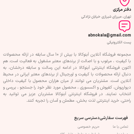
دفتر مرکزی
تهران، میرزای شیرازی خیابان نژادکی
abnokala@gmail.com
پست الکترونیکی
مجموعه فروشگاه آنلاین اَبنوکالا با بیش از 10 سال سابقه در ارائه محصولات
با کيفيت ، مرغوب و با اصالت از برندهای معتبر مشغول به فعاليت است. هم
اکنون فروشگاه اینترنتی اَبنوکالا در ادامه اين رسالت و سابقه درخشان، به
دنبال ارائه محصولات با کيفيت و اورجينال از برندهای معتبر ايرانی در محيط
آنلاين است. مشتريان می توانند از ميان هزاران محصول با کيفيت داخلی
دیوارپوش، کفپوش و اکسسوری ، محصول مورد نظر خود را جستجو ، بررسی و
انتخاب نمايند. در فروشگاه اینترنتی اَبنوکالا مشتريان عزیز می توانيد به
راحتی، خرید اینترنتی لذت بخش، مطمئن و آسان را تجربه کنند.
فهرست سفارشی
دسترسی سریع
تماس با ما
حریم خصوصی