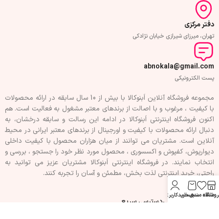
دفتر مرکزی
تهران، میرزای شیرازی خیابان نژادکی
abnokala@gmail.com
پست الکترونیکی
مجموعه فروشگاه آنلاین اَبنوکالا با بیش از 10 سال سابقه در ارائه محصولات
با کيفيت ، مرغوب و با اصالت از برندهای معتبر مشغول به فعاليت است. هم
اکنون فروشگاه اینترنتی اَبنوکالا در ادامه اين رسالت و سابقه درخشان، به
دنبال ارائه محصولات با کيفيت و اورجينال از برندهای معتبر ايرانی در محيط
آنلاين است. مشتريان می توانند از ميان هزاران محصول با کيفيت داخلی
دیوارپوش، کفپوش و اکسسوری ، محصول مورد نظر خود را جستجو ، بررسی و
انتخاب نمايند. در فروشگاه اینترنتی اَبنوکالا مشتريان عزیز می توانيد به
راحتی، خرید اینترنتی لذت بخش، مطمئن و آسان را تجربه کنند.
روشگاه
علاقه مندی
سبد خرید
حساب کاربری من
فهرست سفارشی
دسترسی سریع
تماس با ما
حریم خصوصی