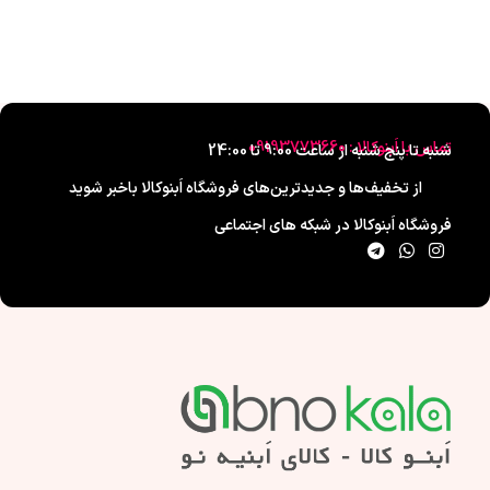
تماس با اَبنوکالا : 09193773660
شنبه تا پنج شنبه از ساعت 9:00 تا 24:00
از تخفیف‌ها و جدیدترین‌های فروشگاه اَبنوکالا باخبر شوید
فروشگاه اَبنوکالا در شبکه های اجتماعی