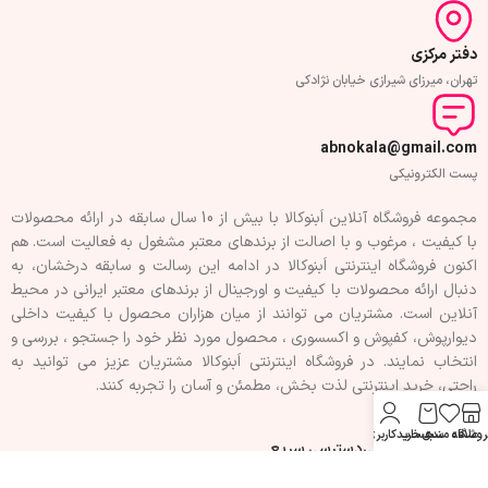
دفتر مرکزی
تهران، میرزای شیرازی خیابان نژادکی
abnokala@gmail.com
پست الکترونیکی
مجموعه فروشگاه آنلاین اَبنوکالا با بیش از 10 سال سابقه در ارائه محصولات
با کيفيت ، مرغوب و با اصالت از برندهای معتبر مشغول به فعاليت است. هم
اکنون فروشگاه اینترنتی اَبنوکالا در ادامه اين رسالت و سابقه درخشان، به
دنبال ارائه محصولات با کيفيت و اورجينال از برندهای معتبر ايرانی در محيط
آنلاين است. مشتريان می توانند از ميان هزاران محصول با کيفيت داخلی
دیوارپوش، کفپوش و اکسسوری ، محصول مورد نظر خود را جستجو ، بررسی و
انتخاب نمايند. در فروشگاه اینترنتی اَبنوکالا مشتريان عزیز می توانيد به
راحتی، خرید اینترنتی لذت بخش، مطمئن و آسان را تجربه کنند.
روشگاه
علاقه مندی
سبد خرید
حساب کاربری من
فهرست سفارشی
دسترسی سریع
تماس با ما
حریم خصوصی