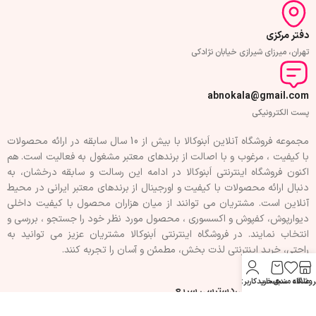
دفتر مرکزی
تهران، میرزای شیرازی خیابان نژادکی
abnokala@gmail.com
پست الکترونیکی
مجموعه فروشگاه آنلاین اَبنوکالا با بیش از 10 سال سابقه در ارائه محصولات
با کيفيت ، مرغوب و با اصالت از برندهای معتبر مشغول به فعاليت است. هم
اکنون فروشگاه اینترنتی اَبنوکالا در ادامه اين رسالت و سابقه درخشان، به
دنبال ارائه محصولات با کيفيت و اورجينال از برندهای معتبر ايرانی در محيط
آنلاين است. مشتريان می توانند از ميان هزاران محصول با کيفيت داخلی
دیوارپوش، کفپوش و اکسسوری ، محصول مورد نظر خود را جستجو ، بررسی و
انتخاب نمايند. در فروشگاه اینترنتی اَبنوکالا مشتريان عزیز می توانيد به
راحتی، خرید اینترنتی لذت بخش، مطمئن و آسان را تجربه کنند.
روشگاه
علاقه مندی
سبد خرید
حساب کاربری من
فهرست سفارشی
دسترسی سریع
تماس با ما
حریم خصوصی