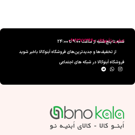
تماس با اَبنوکالا : 09193773660
شنبه تا پنج شنبه از ساعت 9:00 تا 24:00
از تخفیف‌ها و جدیدترین‌های فروشگاه اَبنوکالا باخبر شوید
فروشگاه اَبنوکالا در شبکه های اجتماعی