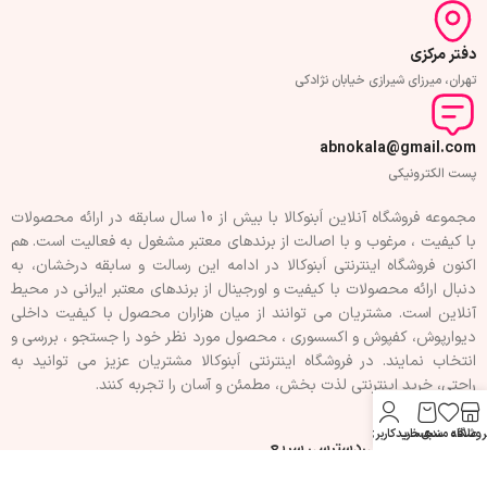
دفتر مرکزی
تهران، میرزای شیرازی خیابان نژادکی
abnokala@gmail.com
پست الکترونیکی
مجموعه فروشگاه آنلاین اَبنوکالا با بیش از 10 سال سابقه در ارائه محصولات
با کيفيت ، مرغوب و با اصالت از برندهای معتبر مشغول به فعاليت است. هم
اکنون فروشگاه اینترنتی اَبنوکالا در ادامه اين رسالت و سابقه درخشان، به
دنبال ارائه محصولات با کيفيت و اورجينال از برندهای معتبر ايرانی در محيط
آنلاين است. مشتريان می توانند از ميان هزاران محصول با کيفيت داخلی
دیوارپوش، کفپوش و اکسسوری ، محصول مورد نظر خود را جستجو ، بررسی و
انتخاب نمايند. در فروشگاه اینترنتی اَبنوکالا مشتريان عزیز می توانيد به
راحتی، خرید اینترنتی لذت بخش، مطمئن و آسان را تجربه کنند.
روشگاه
علاقه مندی
سبد خرید
حساب کاربری من
فهرست سفارشی
دسترسی سریع
تماس با ما
حریم خصوصی