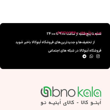
تماس با اَبنوکالا : 09193773660
شنبه تا پنج شنبه از ساعت 9:00 تا 24:00
از تخفیف‌ها و جدیدترین‌های فروشگاه اَبنوکالا باخبر شوید
فروشگاه اَبنوکالا در شبکه های اجتماعی