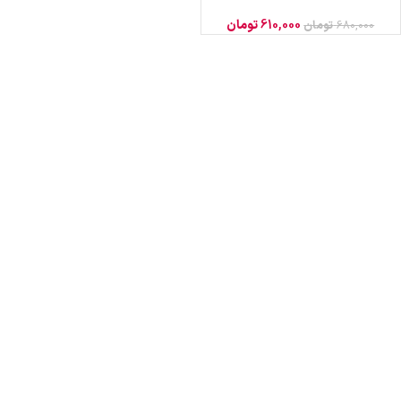
610,000
تومان
680,000
تومان