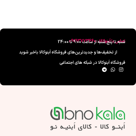
تماس با اَبنوکالا : 09193773660
شنبه تا پنج شنبه از ساعت 9:00 تا 24:00
از تخفیف‌ها و جدیدترین‌های فروشگاه اَبنوکالا باخبر شوید
فروشگاه اَبنوکالا در شبکه های اجتماعی