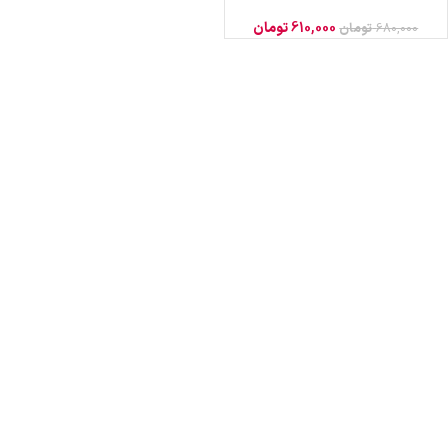
610,000
تومان
680,000
تومان