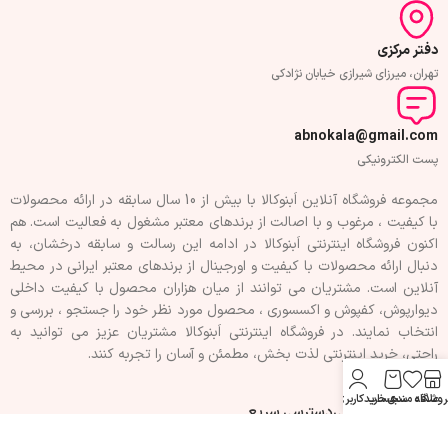
دفتر مرکزی
تهران، میرزای شیرازی خیابان نژادکی
abnokala@gmail.com
پست الکترونیکی
مجموعه فروشگاه آنلاین اَبنوکالا با بیش از 10 سال سابقه در ارائه محصولات
با کيفيت ، مرغوب و با اصالت از برندهای معتبر مشغول به فعاليت است. هم
اکنون فروشگاه اینترنتی اَبنوکالا در ادامه اين رسالت و سابقه درخشان، به
دنبال ارائه محصولات با کيفيت و اورجينال از برندهای معتبر ايرانی در محيط
آنلاين است. مشتريان می توانند از ميان هزاران محصول با کيفيت داخلی
دیوارپوش، کفپوش و اکسسوری ، محصول مورد نظر خود را جستجو ، بررسی و
انتخاب نمايند. در فروشگاه اینترنتی اَبنوکالا مشتريان عزیز می توانيد به
راحتی، خرید اینترنتی لذت بخش، مطمئن و آسان را تجربه کنند.
روشگاه
علاقه مندی
سبد خرید
حساب کاربری من
فهرست سفارشی
دسترسی سریع
تماس با ما
حریم خصوصی