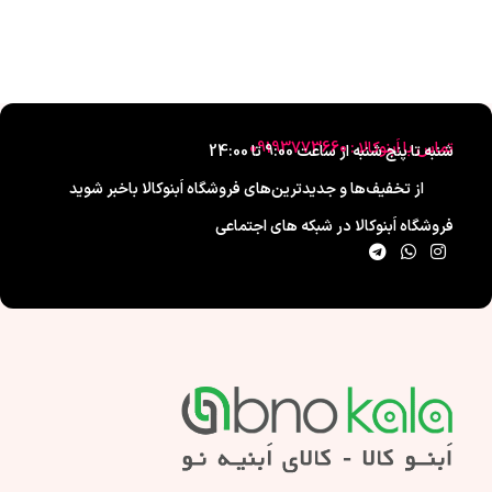
تماس با اَبنوکالا : 09193773660
شنبه تا پنج شنبه از ساعت 9:00 تا 24:00
از تخفیف‌ها و جدیدترین‌های فروشگاه اَبنوکالا باخبر شوید
فروشگاه اَبنوکالا در شبکه های اجتماعی