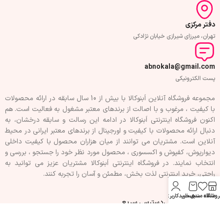
دفتر مرکزی
تهران، میرزای شیرازی خیابان نژادکی
abnokala@gmail.com
پست الکترونیکی
مجموعه فروشگاه آنلاین اَبنوکالا با بیش از 10 سال سابقه در ارائه محصولات
با کيفيت ، مرغوب و با اصالت از برندهای معتبر مشغول به فعاليت است. هم
اکنون فروشگاه اینترنتی اَبنوکالا در ادامه اين رسالت و سابقه درخشان، به
دنبال ارائه محصولات با کيفيت و اورجينال از برندهای معتبر ايرانی در محيط
آنلاين است. مشتريان می توانند از ميان هزاران محصول با کيفيت داخلی
دیوارپوش، کفپوش و اکسسوری ، محصول مورد نظر خود را جستجو ، بررسی و
انتخاب نمايند. در فروشگاه اینترنتی اَبنوکالا مشتريان عزیز می توانيد به
راحتی، خرید اینترنتی لذت بخش، مطمئن و آسان را تجربه کنند.
روشگاه
علاقه مندی
سبد خرید
حساب کاربری من
فهرست سفارشی
دسترسی سریع
تماس با ما
حریم خصوصی