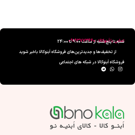
تماس با اَبنوکالا : 09193773660
شنبه تا پنج شنبه از ساعت 9:00 تا 24:00
از تخفیف‌ها و جدیدترین‌های فروشگاه اَبنوکالا باخبر شوید
فروشگاه اَبنوکالا در شبکه های اجتماعی