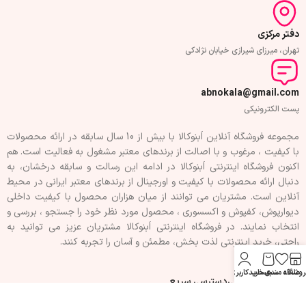
دفتر مرکزی
تهران، میرزای شیرازی خیابان نژادکی
abnokala@gmail.com
پست الکترونیکی
مجموعه فروشگاه آنلاین اَبنوکالا با بیش از 10 سال سابقه در ارائه محصولات
با کيفيت ، مرغوب و با اصالت از برندهای معتبر مشغول به فعاليت است. هم
اکنون فروشگاه اینترنتی اَبنوکالا در ادامه اين رسالت و سابقه درخشان، به
دنبال ارائه محصولات با کيفيت و اورجينال از برندهای معتبر ايرانی در محيط
آنلاين است. مشتريان می توانند از ميان هزاران محصول با کيفيت داخلی
دیوارپوش، کفپوش و اکسسوری ، محصول مورد نظر خود را جستجو ، بررسی و
انتخاب نمايند. در فروشگاه اینترنتی اَبنوکالا مشتريان عزیز می توانيد به
راحتی، خرید اینترنتی لذت بخش، مطمئن و آسان را تجربه کنند.
روشگاه
علاقه مندی
سبد خرید
حساب کاربری من
فهرست سفارشی
دسترسی سریع
تماس با ما
حریم خصوصی