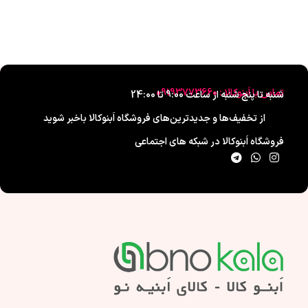
تماس با اَبنوکالا : 09193773660
شنبه تا پنج شنبه از ساعت 9:00 تا 24:00
از تخفیف‌ها و جدیدترین‌های فروشگاه اَبنوکالا باخبر شوید
فروشگاه اَبنوکالا در شبکه های اجتماعی