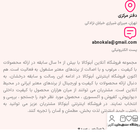
دفتر مرکزی
تهران، میرزای شیرازی خیابان نژادکی
abnokala@gmail.com
پست الکترونیکی
مجموعه فروشگاه آنلاین اَبنوکالا با بیش از 10 سال سابقه در ارائه محصولات
با کيفيت ، مرغوب و با اصالت از برندهای معتبر مشغول به فعاليت است. هم
اکنون فروشگاه اینترنتی اَبنوکالا در ادامه اين رسالت و سابقه درخشان، به
دنبال ارائه محصولات با کيفيت و اورجينال از برندهای معتبر ايرانی در محيط
آنلاين است. مشتريان می توانند از ميان هزاران محصول با کيفيت داخلی
دیوارپوش، کفپوش و اکسسوری ، محصول مورد نظر خود را جستجو ، بررسی و
انتخاب نمايند. در فروشگاه اینترنتی اَبنوکالا مشتريان عزیز می توانيد به
راحتی، خرید اینترنتی لذت بخش، مطمئن و آسان را تجربه کنند.
روشگاه
علاقه مندی
سبد خرید
حساب کاربری من
فهرست سفارشی
دسترسی سریع
تماس با ما
حریم خصوصی