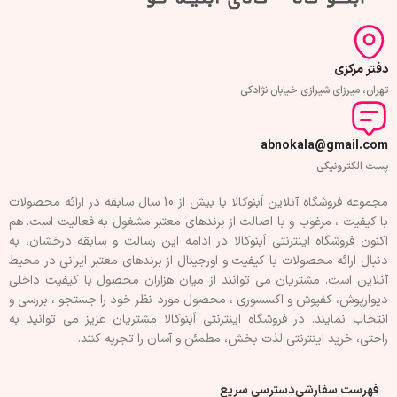
دفتر مرکزی
تهران، میرزای شیرازی خیابان نژادکی
abnokala@gmail.com
پست الکترونیکی
مجموعه فروشگاه آنلاین اَبنوکالا با بیش از 10 سال سابقه در ارائه محصولات
با کيفيت ، مرغوب و با اصالت از برندهای معتبر مشغول به فعاليت است. هم
اکنون فروشگاه اینترنتی اَبنوکالا در ادامه اين رسالت و سابقه درخشان، به
دنبال ارائه محصولات با کيفيت و اورجينال از برندهای معتبر ايرانی در محيط
آنلاين است. مشتريان می توانند از ميان هزاران محصول با کيفيت داخلی
دیوارپوش، کفپوش و اکسسوری ، محصول مورد نظر خود را جستجو ، بررسی و
انتخاب نمايند. در فروشگاه اینترنتی اَبنوکالا مشتريان عزیز می توانيد به
راحتی، خرید اینترنتی لذت بخش، مطمئن و آسان را تجربه کنند.
فهرست سفارشی
دسترسی سریع