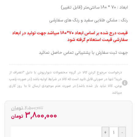
ابعاد : 70 * 180 سانتی‌متر (قابل تغییر)
رنگ : مشکی طلایی سفید و رنگ های سفارشی
قیمت درج شده بر اساس ابعاد 70*180 میباشد جهت تولید در ابعاد
سفارشی قیمت استعلام گرفته شود
جهت ثبت سفارش با پشتیبانی تماس حاصل نمائید
درخواست مرجوع کردن کالا در گروه محصولات دبوارپوش با دلیل "انصراف از
خرید" تنها در صورتی قابل تایید است که کالا در شرایط اولیه باشد (در صورت پلمپ
بودن، کالا نباید باز شده باشد).در صورت عدم موجودی ارسال تا 10 روز کاری
میباشد
4,500,000
تومان
3,800,000
تومان
+
-