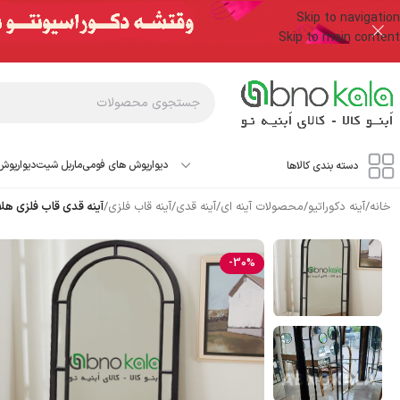
Skip to navigation
Skip to main content
دیوارپوش های فومی
ماربل شیت
دیوارپوش
دسته بندی کالاها
خانه
/
آینه دکوراتیو
/
محصولات آینه ای
/
آینه قدی
/
آینه قاب فلزی
/
آینه قدی قاب فلزی هلالی ک
-30%