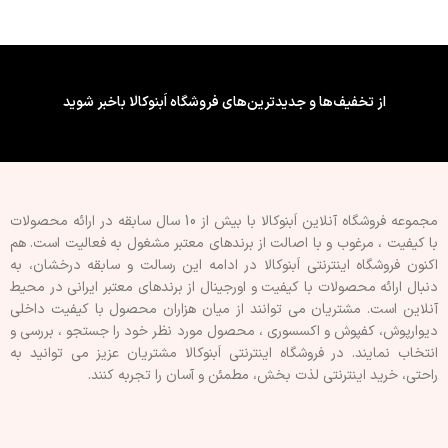
کشور سازنده : ایران (کیفیت
کشور سازنده : ایران (کیفیت
صادراتی)
صادراتی)
فینیشینگ سطح : طرح دار
فینیشینگ سطح : طرح دار
ویژگی چسب پشت تایل/پنل : فوم
ویژگی چسب پشت تایل/پنل : فوم
از تخفیف‌ها و جدیدترین‌های فروشگاه اَبنوکالا باخبر شوید
دار
دار
قابلیت برش : با کاتر
قابلیت برش : با کاتر
نوع اجرا : پشت چسبدار
نوع اجرا : پشت چسبدار
مجموعه فروشگاه آنلاین اَبنوکالا با بیش از 10 سال سابقه در ارائه محصولات
با کيفيت ، مرغوب و با اصالت از برندهای معتبر مشغول به فعاليت است. هم
اکنون فروشگاه اینترنتی اَبنوکالا در ادامه اين رسالت و سابقه درخشان، به
دنبال ارائه محصولات با کيفيت و اورجينال از برندهای معتبر ايرانی در محيط
آنلاين است. مشتريان می توانند از ميان هزاران محصول با کيفيت داخلی
دیوارپوش، کفپوش و اکسسوری ، محصول مورد نظر خود را جستجو ، بررسی و
انتخاب نمايند. در فروشگاه اینترنتی اَبنوکالا مشتريان عزیز می توانيد به
راحتی، خرید اینترنتی لذت بخش، مطمئن و آسان را تجربه کنند.