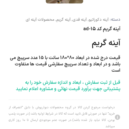
دسته:
آینه دکوراتیو
,
آینه قدی
,
آینه گریم
,
محصولات آینه ای
آینه گریم کد ad-15
آینه گریم
قیمت درج شده در ابعاد 80*180 سانت با 15 عدد سرپیچ می
باشد و در ابعاد و تعداد سرپیچ سفارشی قیمت ها متفاوت
است
قبل از ثبت سفارش ، ابعاد و اندازه سفارش خود را به
پشتیبانی جهت برآورد قیمت نهائی و مشاوره اعلام نمایید
درخواست مرجوع کردن کالا در گروه محصولات دبوارپوش با دلیل "انصراف از
خرید" تنها در صورتی قابل تایید است که کالا در شرایط اولیه باشد (در صورت پلمپ
بودن، کالا نباید باز شده باشد).در صورت عدم موجودی ارسال تا 10 روز کاری
میباشد