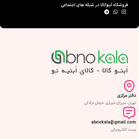
نوع اجرا : پشت چسبدار
نوع اجرا : پشت چسبدار
نوع 
فروشگاه اَبنوکالا در شبکه های اجتماعی
دفتر مرکزی
تهران، میرزای شیرازی خیابان نژادکی
abnokala@gmail.com
پست الکترونیکی