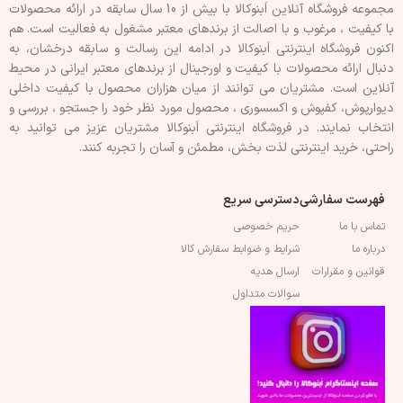
مجموعه فروشگاه آنلاین اَبنوکالا با بیش از 10 سال سابقه در ارائه محصولات
با کيفيت ، مرغوب و با اصالت از برندهای معتبر مشغول به فعاليت است. هم
اکنون فروشگاه اینترنتی اَبنوکالا در ادامه اين رسالت و سابقه درخشان، به
دنبال ارائه محصولات با کيفيت و اورجينال از برندهای معتبر ايرانی در محيط
آنلاين است. مشتريان می توانند از ميان هزاران محصول با کيفيت داخلی
دیوارپوش، کفپوش و اکسسوری ، محصول مورد نظر خود را جستجو ، بررسی و
انتخاب نمايند. در فروشگاه اینترنتی اَبنوکالا مشتريان عزیز می توانيد به
راحتی، خرید اینترنتی لذت بخش، مطمئن و آسان را تجربه کنند.
فهرست سفارشی
دسترسی سریع
تماس با ما
حریم خصوصی
درباره ما
شرایط و ضوابط سفارش کالا
قوانین و مقرارات
ارسال هدیه
سوالات متداول