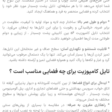
حتی طرح‌های طبیعی مانند چوب و سنگ در اختیار شماست. این تنوع به
شما اجازه می‌دهد تا با هر سلیقه‌ای، تایل پشت چسبدار مورد نظر خود را
انتخاب کرده و فضایی منحصر به‌ فرد و هماهنگ ایجاد کنید.
* دوام و طول عمر بالا:
ساختار چند لایه و مواد اولیه با کیفیت، مقاومت در
برابر ضربه، خراشیدگی و رطوبت را برای این تایل‌ها به ارمغان می‌آورد. با
انتخاب تایل کامپوزیت a6 بین کابینتی پشت چسبدار ، از زیبایی و دوام
طولانی مدت آن‌ها اطمینان خواهید داشت.
* قابلیت شستشو و نگهداری آسان:
سطح صاف و غیر متخلخل این تایل‌ها،
تمیز کردن آن‌ها را بسیار آسان می‌کند. تنها با یک دستمال مرطوب می‌توانید
گرد و غبار و لکه‌ها را پاک کنید و همواره فضایی تمیز و آراسته داشته باشید.
تایل کامپوزیت برای چه فضایی مناسب است ؟
* ایده‌آل برای انواع فضاها:
از بین کابینت آشپزخانه و دیوار پذیرایی گرفته تا
اتاق خواب، سرویس بهداشتی و حتی فضاهای تجاری و اداری، پنل آلومینیومی
پشت چسبدار ، گزینه‌ای هوشمندانه و زیبا برای پوشش دیوارها و سطوح
مختلف به شمار می‌روند.
* راهکاری مقرون به صرفه:
در مقایسه با بسیاری از روش‌های سنتی
دکوراسیون، تایل‌های کامپوزیت پشت چسبدار، با توجه به نصب آسان و عدم