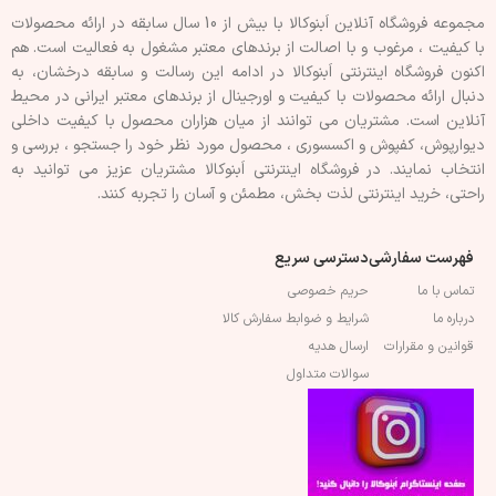
مجموعه فروشگاه آنلاین اَبنوکالا با بیش از 10 سال سابقه در ارائه محصولات
با کيفيت ، مرغوب و با اصالت از برندهای معتبر مشغول به فعاليت است. هم
اکنون فروشگاه اینترنتی اَبنوکالا در ادامه اين رسالت و سابقه درخشان، به
دنبال ارائه محصولات با کيفيت و اورجينال از برندهای معتبر ايرانی در محيط
آنلاين است. مشتريان می توانند از ميان هزاران محصول با کيفيت داخلی
دیوارپوش، کفپوش و اکسسوری ، محصول مورد نظر خود را جستجو ، بررسی و
انتخاب نمايند. در فروشگاه اینترنتی اَبنوکالا مشتريان عزیز می توانيد به
راحتی، خرید اینترنتی لذت بخش، مطمئن و آسان را تجربه کنند.
فهرست سفارشی
دسترسی سریع
تماس با ما
حریم خصوصی
درباره ما
شرایط و ضوابط سفارش کالا
قوانین و مقرارات
ارسال هدیه
سوالات متداول