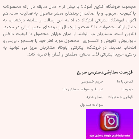
مجموعه فروشگاه آنلاین اَبنوکالا با بیش از 10 سال سابقه در ارائه محصولات
با کيفيت ، مرغوب و با اصالت از برندهای معتبر مشغول به فعاليت است. هم
اکنون فروشگاه اینترنتی اَبنوکالا در ادامه اين رسالت و سابقه درخشان، به
دنبال ارائه محصولات با کيفيت و اورجينال از برندهای معتبر ايرانی در محيط
آنلاين است. مشتريان می توانند از ميان هزاران محصول با کيفيت داخلی
دیوارپوش، کفپوش و اکسسوری ، محصول مورد نظر خود را جستجو ، بررسی و
انتخاب نمايند. در فروشگاه اینترنتی اَبنوکالا مشتريان عزیز می توانيد به
راحتی، خرید اینترنتی لذت بخش، مطمئن و آسان را تجربه کنند.
فهرست سفارشی
دسترسی سریع
تماس با ما
حریم خصوصی
درباره ما
شرایط و ضوابط سفارش کالا
قوانین و مقرارات
ارسال هدیه
سوالات متداول