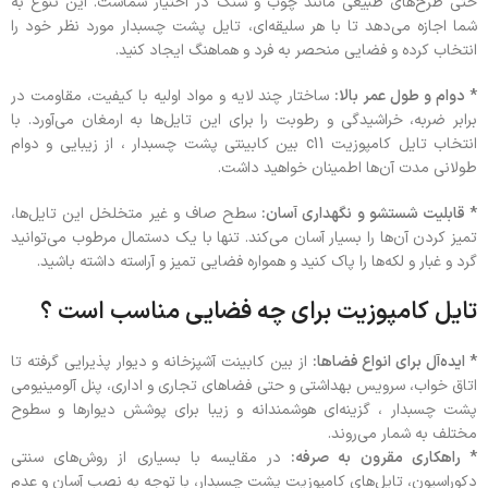
حتی طرح‌های طبیعی مانند چوب و سنگ در اختیار شماست. این تنوع به
شما اجازه می‌دهد تا با هر سلیقه‌ای، تایل پشت چسبدار مورد نظر خود را
انتخاب کرده و فضایی منحصر به‌ فرد و هماهنگ ایجاد کنید.
* دوام و طول عمر بالا:
ساختار چند لایه و مواد اولیه با کیفیت، مقاومت در
برابر ضربه، خراشیدگی و رطوبت را برای این تایل‌ها به ارمغان می‌آورد. با
انتخاب تایل کامپوزیت c11 بین کابینتی پشت چسبدار ، از زیبایی و دوام
طولانی مدت آن‌ها اطمینان خواهید داشت.
* قابلیت شستشو و نگهداری آسان:
سطح صاف و غیر متخلخل این تایل‌ها،
تمیز کردن آن‌ها را بسیار آسان می‌کند. تنها با یک دستمال مرطوب می‌توانید
گرد و غبار و لکه‌ها را پاک کنید و همواره فضایی تمیز و آراسته داشته باشید.
تایل کامپوزیت برای چه فضایی مناسب است ؟
* ایده‌آل برای انواع فضاها:
از بین کابینت آشپزخانه و دیوار پذیرایی گرفته تا
اتاق خواب، سرویس بهداشتی و حتی فضاهای تجاری و اداری، پنل آلومینیومی
پشت چسبدار ، گزینه‌ای هوشمندانه و زیبا برای پوشش دیوارها و سطوح
مختلف به شمار می‌روند.
* راهکاری مقرون به صرفه:
در مقایسه با بسیاری از روش‌های سنتی
دکوراسیون، تایل‌های کامپوزیت پشت چسبدار، با توجه به نصب آسان و عدم