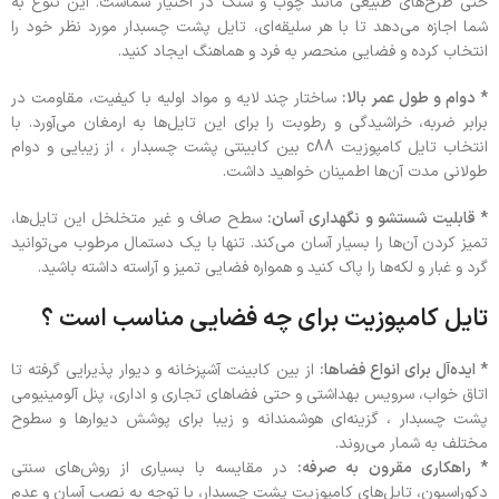
حتی طرح‌های طبیعی مانند چوب و سنگ در اختیار شماست. این تنوع به
شما اجازه می‌دهد تا با هر سلیقه‌ای، تایل پشت چسبدار مورد نظر خود را
انتخاب کرده و فضایی منحصر به‌ فرد و هماهنگ ایجاد کنید.
* دوام و طول عمر بالا:
ساختار چند لایه و مواد اولیه با کیفیت، مقاومت در
برابر ضربه، خراشیدگی و رطوبت را برای این تایل‌ها به ارمغان می‌آورد. با
انتخاب تایل کامپوزیت c88 بین کابینتی پشت چسبدار ، از زیبایی و دوام
طولانی مدت آن‌ها اطمینان خواهید داشت.
* قابلیت شستشو و نگهداری آسان:
سطح صاف و غیر متخلخل این تایل‌ها،
تمیز کردن آن‌ها را بسیار آسان می‌کند. تنها با یک دستمال مرطوب می‌توانید
گرد و غبار و لکه‌ها را پاک کنید و همواره فضایی تمیز و آراسته داشته باشید.
تایل کامپوزیت برای چه فضایی مناسب است ؟
* ایده‌آل برای انواع فضاها:
از بین کابینت آشپزخانه و دیوار پذیرایی گرفته تا
اتاق خواب، سرویس بهداشتی و حتی فضاهای تجاری و اداری، پنل آلومینیومی
پشت چسبدار ، گزینه‌ای هوشمندانه و زیبا برای پوشش دیوارها و سطوح
مختلف به شمار می‌روند.
* راهکاری مقرون به صرفه:
در مقایسه با بسیاری از روش‌های سنتی
دکوراسیون، تایل‌های کامپوزیت پشت چسبدار، با توجه به نصب آسان و عدم