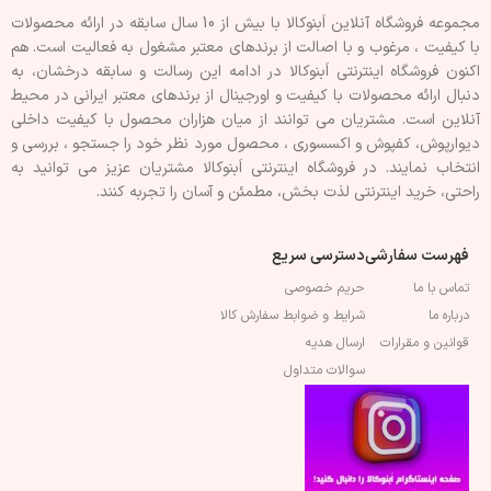
مجموعه فروشگاه آنلاین اَبنوکالا با بیش از 10 سال سابقه در ارائه محصولات
با کيفيت ، مرغوب و با اصالت از برندهای معتبر مشغول به فعاليت است. هم
اکنون فروشگاه اینترنتی اَبنوکالا در ادامه اين رسالت و سابقه درخشان، به
دنبال ارائه محصولات با کيفيت و اورجينال از برندهای معتبر ايرانی در محيط
آنلاين است. مشتريان می توانند از ميان هزاران محصول با کيفيت داخلی
دیوارپوش، کفپوش و اکسسوری ، محصول مورد نظر خود را جستجو ، بررسی و
انتخاب نمايند. در فروشگاه اینترنتی اَبنوکالا مشتريان عزیز می توانيد به
راحتی، خرید اینترنتی لذت بخش، مطمئن و آسان را تجربه کنند.
فهرست سفارشی
دسترسی سریع
تماس با ما
حریم خصوصی
درباره ما
شرایط و ضوابط سفارش کالا
قوانین و مقرارات
ارسال هدیه
سوالات متداول