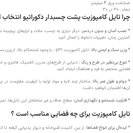
ضخامت ورق 4 میلیمتر
ابعاد : 30 در 30
چرا تایل کامپوزیت پشت چسبدار دکوراتیو انتخاب ا
* نصب آسان و بدون دردسر:
دیگر نیازی به چسب، ملات و ابزارهای پیچیده ن
کمترین زمان، تغییرات دلخواه را اعمال کنید.
* وزن سبک و ایمنی بالا:
تایل کامپوزیت p31 ، با وجود استحکام بالا، از وزن سبکی برخوردارند که بار اضافی بر سازه وارد نمی‌کنند و نصب آن‌ها را در طبقات بالا نیز آسان می‌سازد.
* تنوع بی‌نظیر در طرح و رنگ :
دنیایی از طرح‌های مدرن، کلاسیک، فانتزی و حت
فضایی منحصر به‌ فرد و هماهنگ ایجاد کنید.
* دوام و طول عمر بالا:
آن‌ها اطمینان خواهید داشت.
* قابلیت شستشو و نگهداری آسان:
سطح صاف و غیر متخلخل این تایل‌ها، تمیز کرد
تایل کامپوزیت برای چه فضایی مناسب است ؟
* ایده‌آل برای انواع فضاها:
از بین کابینت آشپزخانه و دیوار پذیرایی گرفته تا