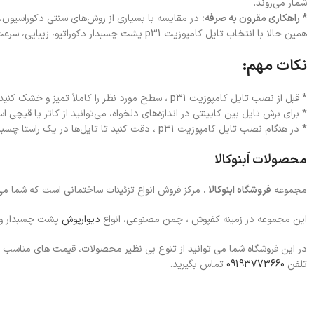
شمار می‌روند.
* راهکاری مقرون به صرفه:
در مقایسه با بسیاری از روش‌های سنتی دکوراسیون، 
همین حالا با انتخاب تایل کامپوزیت p31 پشت چسبدار دکوراتیو، زیبایی، سرعت و کیفیت را به فضای خود هدیه دهید!
نکات مهم:
* قبل از نصب تایل کامپوزیت p31 ، سطح مورد نظر را کاملاً تمیز و خشک کنید.
* برای برش تایل‌ بین کابینتی در اندازه‌های دلخواه، می‌توانید از کاتر یا قیچی اس
* در هنگام نصب تایل کامپوزیت p31 ، دقت کنید تا تایل‌ها در یک راستا چسبانده شوند.
محصولات اَبنوکالا
مجموعه
فروشگاه ابنوکالا
، مرکز فروش انواع تزئینات ساختمانی است که شما می
این مجموعه در زمینه کفپوش ، چمن مصنوعی، انواع
دیوارپوش
پشت چسبدار و
در این فروشگاه شما می توانید از تنوع بی نظیر محصولات، قیمت های مناسب و
تلفن
09193773660
تماس بگیرید.