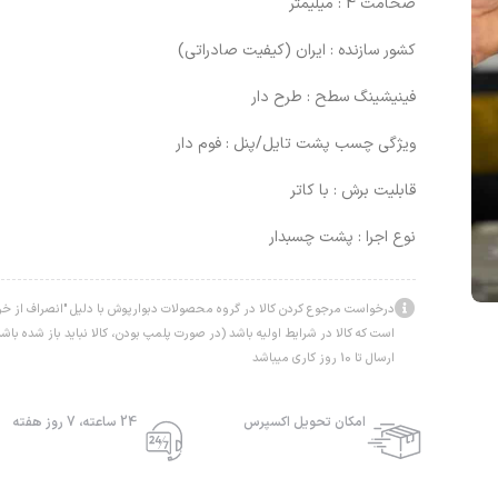
ضخامت 4 : میلیمتر
کشور سازنده : ایران (کیفیت صادراتی)
فینیشینگ سطح : طرح دار
ویژگی چسب پشت تایل/پنل : فوم دار
قابلیت برش : با کاتر
نوع اجرا : پشت چسبدار
درخواست مرجوع کردن کالا در گروه محصولات دبوارپوش با دلیل "انصراف از خرید
است که کالا در شرایط اولیه باشد (در صورت پلمپ بودن، کالا نباید باز شده ب
ارسال تا 10 روز کاری میباشد
امکان تحویل اکسپرس
24 ساعته، 7 روز هفته