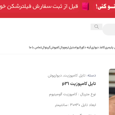
 پلیمری
کاغذ دیواری
آینه دکوراتیو
استیل
ترمووال
کفپوش
گرینوال
تماس با ما
دسته:
تایل کامپوزیت
,
دیوارپوش
تایل کامپوزیت p31
نوع متریال : کامپوزیت آلومینیوم
ابعاد تایل 30×30 : سانتیمتر