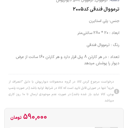
دسته:
ترمووال
,
ترمووال pvc
,
دیوارپوش
ترمووال فندقی کد2005
جنس: پلی استایرن
ابعاد : 20 * 280 سانتی‌متر
رنگ : ترمووال فندقی
تعداد : در هر کارتن 8 پنل قرار دارد و هر کارتن 160 سانت از عرض
دیوار را پوشش میدهد
درخواست مرجوع کردن کالا در گروه محصولات دبوارپوش با دلیل "انصراف از
خرید" تنها در صورتی قابل تایید است که کالا در شرایط اولیه باشد (در صورت پلمپ
بودن، کالا نباید باز شده باشد).در صورت عدم موجودی ارسال تا 10 روز کاری
میباشد
590,000
تومان