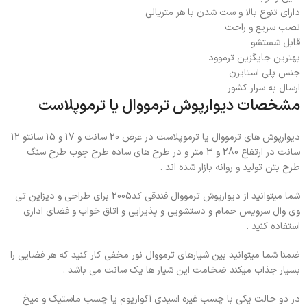
دارای تنوع بالا و ست شدن با هر متریالی
نصب سریع و راحت
قابل شستشو
بهترین جایگزین ترموود
جنس پلی استایرن
ارسال به سرار کشور
مشخصات دیوارپوش ترمووال یا ترموپلاست
دیوارپوش های ترمووال یا ترموپلاست در عرض 20 سانت و 17 و 15 سانتو 12
سانت در ارتفاع 280 و 3 متر و در طرح های ساده طرح چوب طرح سنگ
طرح بتن تولید و روانه بازار شده اند .
شما میتوانید از دیوارپوش ترمووال فندقی کد2005 برای طراحی و دیزاین تی
وی وال سرویس حمام و دستشویی و پذیرایی و اتاق خواب و فضای اداری
استفاده کنید .
ضمنا شما میتوانید بین شیارهای ترمووال نور مخفی کار کنید که هر فضایی را
بسیار جذاب میکند ضخامت این شیار ها یک سانت می باشد .
در دو حالت یکی با چسب غیره اسیدی آکواریوم یا چسب ماستیک و میخ