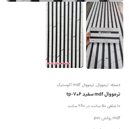
دسته:
ترمووال
,
ترمووال mdf آکوستیک
ترمووال mdf سفید tp-706
10 شلفی 50 سانت در 280 سانت
mdf روکش pvc