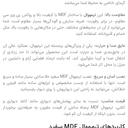
گرمای خاصی به محیط شما می‌بخشد.
مقاومت بالا:
این
ترمووال
با ساختار MDF با کیفیت بالا و روکش پی وی سی
مقاوم، در برابر رطوبت، ضربه، سایش و آلودگی‌ها بسیار مقاوم است. شما
می‌توانید از آن در محیط‌های مختلف، حتی در مکان‌هایی با رطوبت بالا، مثل
حمام و آشپزخانه، استفاده کنید.
عایق صدا و حرارت:
یکی از ویژگی‌های برجسته این ترمووال، عملکرد عالی آن
در عایق‌بندی صدا و حرارت است. این محصول می‌تواند تا حد زیادی از
انتقال صدا و گرما جلوگیری کند، که باعث ایجاد فضایی آرام و دلنشین در
منزل یا محل کار شما می‌شود.
نصب آسان و سریع:
نصب ترمووال MDF سفید 50 سانتی بسیار ساده و سریع
است. تنها با استفاده از چسب مخصوص و ابزارهای ساده مانند قیچی و
خط‌کش، می‌توانید به راحتی این دیوارپوش را روی دیوار بچسبانید.
قیمت مناسب:
نسبت به سایر پوشش‌های دیواری مانند کاغذ دیواری و
کاشی، ترمووال MDF پنجاه سانتی از قیمت مقرون به صرفه‌تری برخوردار
است، بدون اینکه از کیفیت آن کم شود.
کاربردهای ترمووال MDF سفید