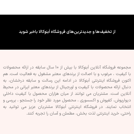
کشور سازنده : ایران (کیفیت
کشور سازنده : ایران (کیفیت
صادراتی)
صادراتی)
فینیشینگ سطح : طرح دار
فینیشینگ سطح : طرح دار
ویژگی چسب پشت تایل/پنل : فوم
ویژگی چسب پشت تایل/پنل : فوم
از تخفیف‌ها و جدیدترین‌های فروشگاه اَبنوکالا باخبر شوید
دار
دار
قابلیت برش : با کاتر
قابلیت برش : با کاتر
نوع اجرا : پشت چسبدار
نوع اجرا : پشت چسبدار
مجموعه فروشگاه آنلاین اَبنوکالا با بیش از 10 سال سابقه در ارائه محصولات
با کيفيت ، مرغوب و با اصالت از برندهای معتبر مشغول به فعاليت است. هم
اکنون فروشگاه اینترنتی اَبنوکالا در ادامه اين رسالت و سابقه درخشان، به
دنبال ارائه محصولات با کيفيت و اورجينال از برندهای معتبر ايرانی در محيط
آنلاين است. مشتريان می توانند از ميان هزاران محصول با کيفيت داخلی
دیوارپوش، کفپوش و اکسسوری ، محصول مورد نظر خود را جستجو ، بررسی و
انتخاب نمايند. در فروشگاه اینترنتی اَبنوکالا مشتريان عزیز می توانيد به
راحتی، خرید اینترنتی لذت بخش، مطمئن و آسان را تجربه کنند.