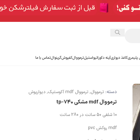
 پلیمری
کاغذ دیواری
آینه دکوراتیو
استیل
ترمووال
کفپوش
گرینوال
تماس با ما
دسته:
ترمووال
,
ترمووال mdf آکوستیک
,
دیوارپوش
ترمووال mdf مشکی tp-740
10 شلفی 50 سانت در 280 سانت
mdf روکش pvc