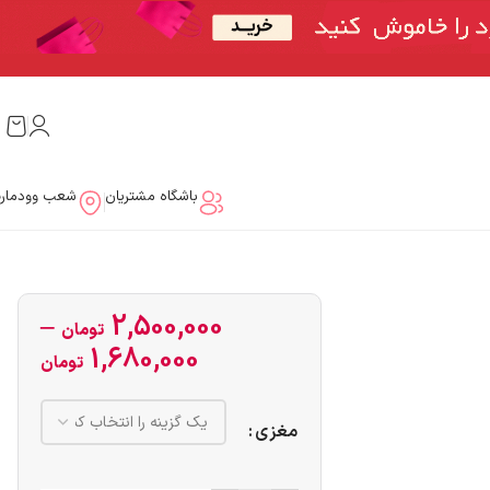
باشگاه مشتریان
شعب وودمار
–
2,500,000
تومان
1,680,000
تومان
مغزی