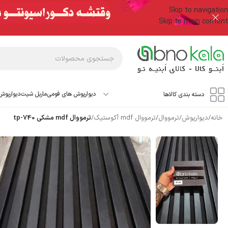
Skip to navigation
Skip to main content
دیوارپوش های فومی
ماربل شیت
دیوارپوش
دسته بندی کالاها
خانه
/
دیوارپوش
/
ترمووال
/
ترمووال mdf آکوستیک
/
ترمووال mdf مشکی tp-740