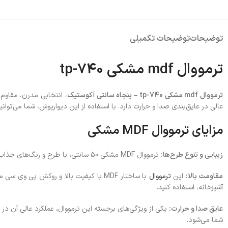
توضیحات
توضیحات تکمیلی
ترمووال mdf مشکی tp-740
ترمووال mdf مشکی tp-740 – پنجاه سانتی آکوستیک
، انتخابی مدرن، مقاوم
عالی در عایق‌بندی صدا و حرارت دارد. با استفاده از این دیوارپوش، شما می‌توانی
مزایای ترمووال MDF مشکی
زیبایی و تنوع طرح‌ها:
ترمووال MDF مشکی 50 سانتی، با طرح و رنگ‌های جذاب، به راحتی با هر سبک دکوراسیونی هماهنگ می‌شود. رنگ این محصول گرمای خاصی به محیط شما می‌بخشد.
مقاومت بالا:
این
ترمووال
با ساختار MDF با کیفیت بالا و روکش پ
آشپزخانه، استفاده کنید.
عایق صدا و حرارت:
یکی از ویژگی‌های برجسته این ترمووال، عملکرد عالی آن در 
شما می‌شود.