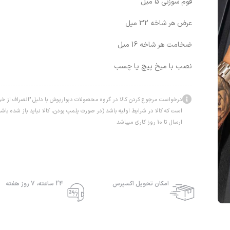
فوم سوزنی 5 میل
عرض هر شاخه 32 میل
ضخامت هر شاخه 16 میل
نصب با میخ پیچ یا چسب
درخواست مرجوع کردن کالا در گروه محصولات دبوارپوش با دلیل "انصراف از خرید
است که کالا در شرایط اولیه باشد (در صورت پلمپ بودن، کالا نباید باز شده ب
ارسال تا 10 روز کاری میباشد
امکان تحویل اکسپرس
24 ساعته، 7 روز هفته