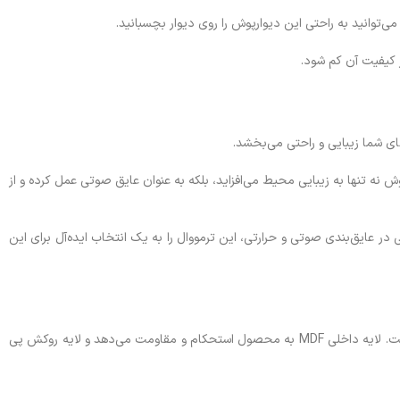
رپوش نه تنها به زیبایی محیط می‌افزاید، بلکه به عنوان عایق صوتی عمل کرده و از
ایق‌بندی صوتی و حرارتی، این ترمووال را به یک انتخاب ایده‌آل برای این
این محصول در دو حالت تولید میشود مغزی ام دی اف یا مغزی ترکیب mdf با نئوپان و یک لایه روکش پی وی سی و یک لایه فوم آکوستیک تشکیل شده است. لایه داخلی MDF به محصول استحکام و مقاومت می‌دهد و لایه روکش پی