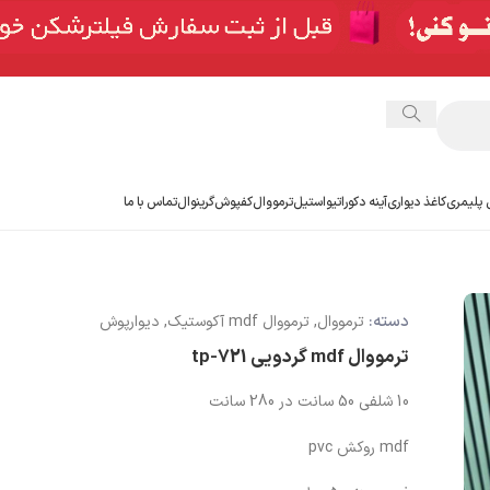
 پلیمری
کاغذ دیواری
آینه دکوراتیو
استیل
ترمووال
کفپوش
گرینوال
تماس با ما
دسته:
ترمووال
,
ترمووال mdf آکوستیک
,
دیوارپوش
ترمووال mdf گردویی tp-721
10 شلفی 50 سانت در 280 سانت
mdf روکش pvc