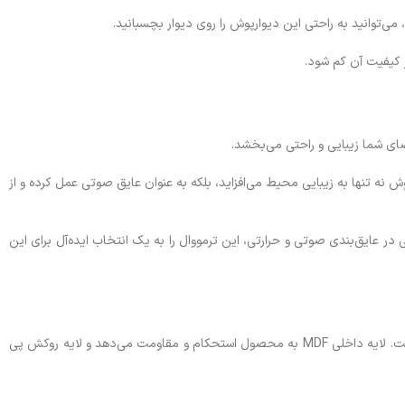
رپوش نه تنها به زیبایی محیط می‌افزاید، بلکه به عنوان عایق صوتی عمل کرده و از
ایق‌بندی صوتی و حرارتی، این ترمووال را به یک انتخاب ایده‌آل برای این
این محصول در دو حالت تولید میشود مغزی ام دی اف یا مغزی ترکیب mdf با نئوپان و یک لایه روکش پی وی سی و یک لایه فوم آکوستیک تشکیل شده است. لایه داخلی MDF به محصول استحکام و مقاومت می‌دهد و لایه روکش پی