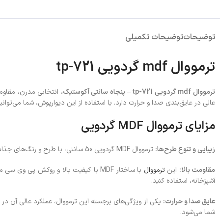
توضیحات
توضیحات تکمیلی
ترمووال mdf گردویی tp-721
ترمووال mdf گردویی tp-721 – پنجاه سانتی آکوستیک
، انتخابی مدرن، مقاوم
عالی در عایق‌بندی صدا و حرارت دارد. با استفاده از این دیوارپوش، شما می‌توانی
مزایای ترمووال MDF گردویی
زیبایی و تنوع طرح‌ها:
ترمووال MDF گردویی 50 سانتی، با طرح و رنگ‌های جذاب، به راحتی با هر سبک دکوراسیونی هماهنگ می‌شود. رنگ این محصول گرمای خاصی به محیط شما می‌بخشد.
مقاومت بالا:
این
ترمووال
با ساختار MDF با کیفیت بالا و روکش پ
آشپزخانه، استفاده کنید.
عایق صدا و حرارت:
یکی از ویژگی‌های برجسته این ترمووال، عملکرد عالی آن در 
شما می‌شود.