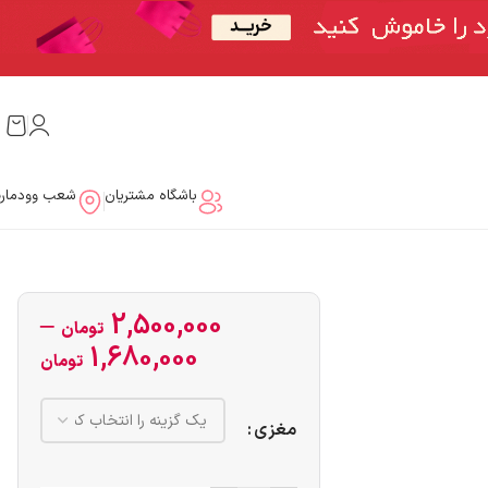
باشگاه مشتریان
شعب وودمار
–
2,500,000
تومان
1,680,000
تومان
مغزی