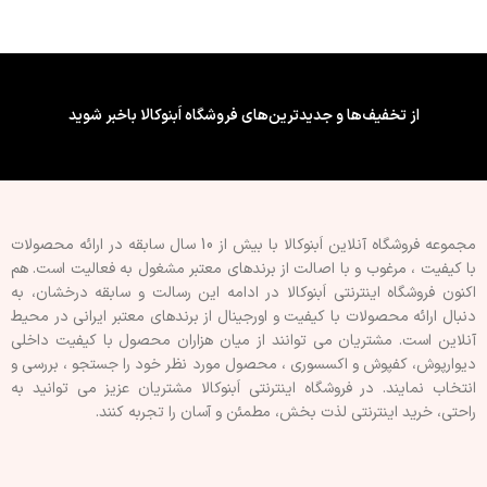
کشور سازنده : ایران (کیفیت
کشور سازنده : ایران (کیفیت
صادراتی)
صادراتی)
فینیشینگ سطح : طرح دار
فینیشینگ سطح : طرح دار
ویژگی چسب پشت تایل/پنل : فوم
ویژگی چسب پشت تایل/پنل : فوم
از تخفیف‌ها و جدیدترین‌های فروشگاه اَبنوکالا باخبر شوید
دار
دار
قابلیت برش : با کاتر
قابلیت برش : با کاتر
نوع اجرا : پشت چسبدار
نوع اجرا : پشت چسبدار
مجموعه فروشگاه آنلاین اَبنوکالا با بیش از 10 سال سابقه در ارائه محصولات
با کيفيت ، مرغوب و با اصالت از برندهای معتبر مشغول به فعاليت است. هم
اکنون فروشگاه اینترنتی اَبنوکالا در ادامه اين رسالت و سابقه درخشان، به
دنبال ارائه محصولات با کيفيت و اورجينال از برندهای معتبر ايرانی در محيط
آنلاين است. مشتريان می توانند از ميان هزاران محصول با کيفيت داخلی
دیوارپوش، کفپوش و اکسسوری ، محصول مورد نظر خود را جستجو ، بررسی و
انتخاب نمايند. در فروشگاه اینترنتی اَبنوکالا مشتريان عزیز می توانيد به
راحتی، خرید اینترنتی لذت بخش، مطمئن و آسان را تجربه کنند.