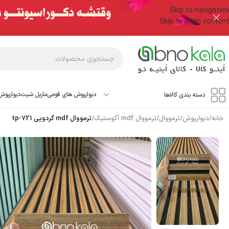
Skip to navigation
Skip to main content
دیوارپوش های فومی
ماربل شیت
دیوارپوش
دسته بندی کالاها
خانه
/
دیوارپوش
/
ترمووال
/
ترمووال mdf آکوستیک
/
ترمووال mdf گردویی tp-721