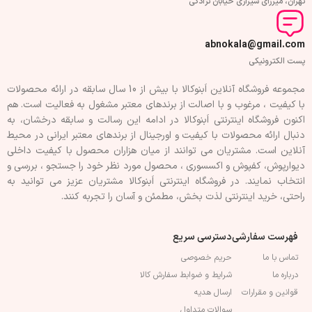
تهران، میرزای شیرازی خیابان نژادکی
abnokala@gmail.com
پست الکترونیکی
مجموعه فروشگاه آنلاین اَبنوکالا با بیش از 10 سال سابقه در ارائه محصولات
با کيفيت ، مرغوب و با اصالت از برندهای معتبر مشغول به فعاليت است. هم
اکنون فروشگاه اینترنتی اَبنوکالا در ادامه اين رسالت و سابقه درخشان، به
دنبال ارائه محصولات با کيفيت و اورجينال از برندهای معتبر ايرانی در محيط
آنلاين است. مشتريان می توانند از ميان هزاران محصول با کيفيت داخلی
دیوارپوش، کفپوش و اکسسوری ، محصول مورد نظر خود را جستجو ، بررسی و
انتخاب نمايند. در فروشگاه اینترنتی اَبنوکالا مشتريان عزیز می توانيد به
راحتی، خرید اینترنتی لذت بخش، مطمئن و آسان را تجربه کنند.
فهرست سفارشی
دسترسی سریع
تماس با ما
حریم خصوصی
درباره ما
شرایط و ضوابط سفارش کالا
قوانین و مقرارات
ارسال هدیه
سوالات متداول