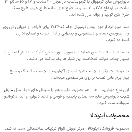
دیوارپوش های ترمووال یا ترموپلاست در عرض 20 سانت و 17 و 15 سانتو 12
سانت در ارتفاع 280 و 3 متر و در طرح های ساده طرح چوب طرح سنگ
طرح بتن تولید و روانه بازار شده اند .
شما میتوانید از دیوارپوش ترمووال چام کد2024 برای طراحی و دیزاین تی وی
وال سرویس حمام و دستشویی و پذیرایی و اتاق خواب و فضای اداری
استفاده کنید .
ضمنا شما میتوانید بین شیارهای ترمووال نور مخفی کار کنید که هر فضایی را
بسیار جذاب میکند ضخامت این شیار ها یک سانت می باشد .
در دو حالت یکی با چسب غیره اسیدی آکواریوم یا چسب ماستیک و میخ
پیچ پرچ قابل نصب بر روی هر سطحی میباشد .
این نوع دیوارپوش ها را هم بصورت تکی و هم با متریال های دیگر مثل
ماربل
شیت
دیوارپوش های سه بعدی پلیمری و فومی و کاغذ دیواری و آینه دکوراتیو
میتوانید ست کنید .
محصولات اَبنوکالا
مجموعه
فروشگاه ابنوکالا
، مرکز فروش انواع تزئینات ساختمانی است که شما