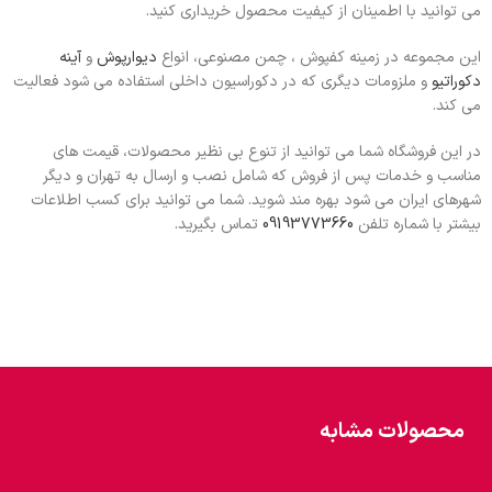
می توانید با اطمینان از کیفیت محصول خریداری کنید.
این مجموعه در زمینه کفپوش ، چمن مصنوعی، انواع
دیوارپوش
و
آینه
دکوراتیو
و ملزومات دیگری که در دکوراسیون داخلی استفاده می شود فعالیت
می کند.
در این فروشگاه شما می توانید از تنوع بی نظیر محصولات، قیمت های
مناسب و خدمات پس از فروش که شامل نصب و ارسال به تهران و دیگر
شهرهای ایران می شود بهره مند شوید. شما می توانید برای کسب اطلاعات
بیشتر با شماره تلفن
09193773660
تماس بگیرید.
محصولات مشابه