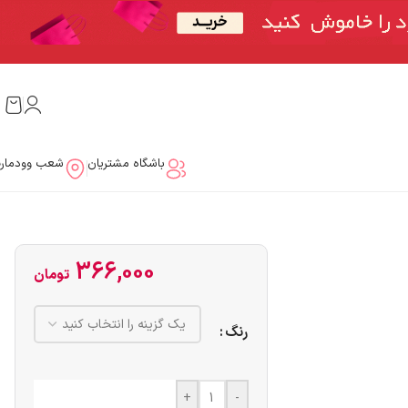
باشگاه مشتریان
شعب وودمار
366,000
تومان
رنگ
+
-