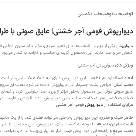
توضیحات
توضیحات تکمیلی
دیوارپوش فومی آجر خشتی| عایق صوتی با طرا
دیوارپوش
یکی از بهترین انتخاب‌ها برای تغییر سریع و مؤثر دکوراسیون داخلی ا
کاهش سر و صدا دارند، این محصول گزینه‌ای مناسب و کارآمد به شمار می‌رود.
ویژگی‌های دیوارپوش آجر خشتی
ابعاد استاندارد
: هر قطعه از این دیوارپوش دارای ابعاد 70 × 70 سانتی‌متر است که برای پوشش دیوارهای مختلف ایده‌آل می‌باشد.
نصب آسان
: طراحی پشت چسبدار این دیوارپوش باعث می‌شود نصب آن سریع و
عایق صوتی مؤثر
: این محصول به‌طور مؤثر از ورود صدا جلوگیری کرده و فضای آ
ضخامت 8 میلی‌متر
: ضخامت مناسب این دیوارپوش باعث افزایش مقاومت در براب
مزایای استفاده از
دیوارپوش
فومی آجر خشتی
ظاهر شیک و مدرن
: این دیوارپوش به‌راحتی می‌تواند فضای شما را از یک محیط
قیمت مقرون‌به‌صرفه
: با توجه به کیفیت بالای دیوارپوش، این محصول از نظر ا
نصب سریع و راحت
: این دیوارپوش فومی نیاز به ابزار پیچیده ندارد و به‌راحتی 