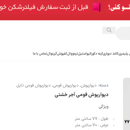
 پلیمری
کاغذ دیواری
آینه دکوراتیو
استیل
ترمووال
کفپوش
گرینوال
تماس با ما
دسته:
دیوارپوش
,
دیوارپوش فومی
,
دیوارپوش فومی تایل
دیوارپوش فومی آجر خشتی
ویژگی
طول : 77 سانتی متر
عرض : 70 سانتی متر