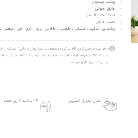
پشت چسبدار
عایق صوتی
ضخامت : 8 میل
نصب آسان
رنگبندی : سفید ، مشکی ، طوسی ، طلایی ، زرد ، کرم ، آبی ، بنفش ، 
درخواست مرجوع کردن کالا در گروه محصولات دبوارپوش با دلیل "انصراف از خرید
است که کالا در شرایط اولیه باشد (در صورت پلمپ بودن، کالا نباید باز شده ب
ارسال تا 10 روز کاری میباشد
امکان تحویل اکسپرس
24 ساعته، 7 روز هفته