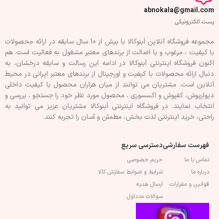
abnokala@gmail.com
پست الکترونیکی
مجموعه فروشگاه آنلاین اَبنوکالا با بیش از 10 سال سابقه در ارائه محصولات
با کيفيت ، مرغوب و با اصالت از برندهای معتبر مشغول به فعاليت است. هم
اکنون فروشگاه اینترنتی اَبنوکالا در ادامه اين رسالت و سابقه درخشان، به
دنبال ارائه محصولات با کيفيت و اورجينال از برندهای معتبر ايرانی در محيط
آنلاين است. مشتريان می توانند از ميان هزاران محصول با کيفيت داخلی
دیوارپوش، کفپوش و اکسسوری ، محصول مورد نظر خود را جستجو ، بررسی و
انتخاب نمايند. در فروشگاه اینترنتی اَبنوکالا مشتريان عزیز می توانيد به
راحتی، خرید اینترنتی لذت بخش، مطمئن و آسان را تجربه کنند.
فهرست سفارشی
دسترسی سریع
تماس با ما
حریم خصوصی
درباره ما
شرایط و ضوابط سفارش کالا
قوانین و مقرارات
ارسال هدیه
سوالات متداول