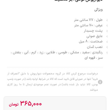
ویژگی
طول : 77 سانتی متر
عرض : 70 سانتی متر
پشت چسبدار
عایق صوتی
ضخامت : 8 میل
نصب آسان
رنگبندی : سفید ، مشکی ، طوسی ، طلایی ، زرد ، کرم ، آبی ، بنفش ،
سبز ، قهوه ای
درخواست مرجوع کردن کالا در گروه محصولات دبوارپوش با دلیل "انصراف از
خرید" تنها در صورتی قابل تایید است که کالا در شرایط اولیه باشد (در صورت پلمپ
بودن، کالا نباید باز شده باشد).در صورت عدم موجودی ارسال تا 10 روز کاری
میباشد
365,000
تومان