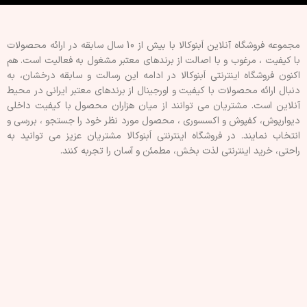
نوع اجرا : پشت چسبدار
نوع اجرا : پشت چسبدار
مجموعه فروشگاه آنلاین اَبنوکالا با بیش از 10 سال سابقه در ارائه محصولات
با کيفيت ، مرغوب و با اصالت از برندهای معتبر مشغول به فعاليت است. هم
اکنون فروشگاه اینترنتی اَبنوکالا در ادامه اين رسالت و سابقه درخشان، به
دنبال ارائه محصولات با کيفيت و اورجينال از برندهای معتبر ايرانی در محيط
آنلاين است. مشتريان می توانند از ميان هزاران محصول با کيفيت داخلی
دیوارپوش، کفپوش و اکسسوری ، محصول مورد نظر خود را جستجو ، بررسی و
انتخاب نمايند. در فروشگاه اینترنتی اَبنوکالا مشتريان عزیز می توانيد به
راحتی، خرید اینترنتی لذت بخش، مطمئن و آسان را تجربه کنند.