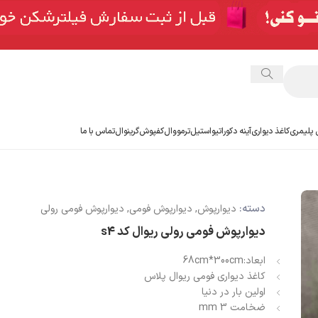
 پلیمری
کاغذ دیواری
آینه دکوراتیو
استیل
ترمووال
کفپوش
گرینوال
تماس با ما
دسته:
دیوارپوش
,
دیوارپوش فومی
,
دیوارپوش فومی رولی
دیوارپوش فومی رولی ریوال کد s4
ابعاد:68cm*300cm
کاغذ دیواری فومی ریوال پلاس
اولین بار در دنیا
ضخامت 3 mm