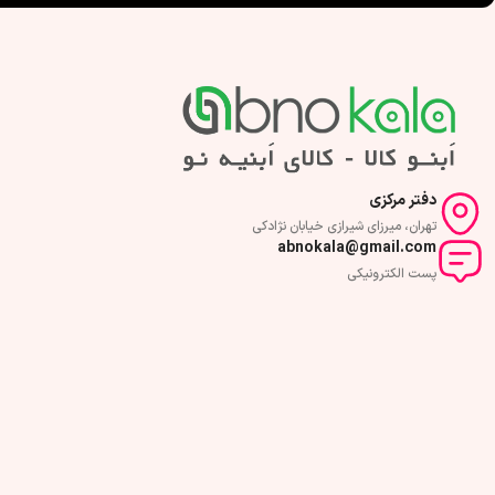
نوع اجرا : پشت چسبدار
نوع اجرا : پشت چسبدار
دفتر مرکزی
تهران، میرزای شیرازی خیابان نژادکی
abnokala@gmail.com
پست الکترونیکی