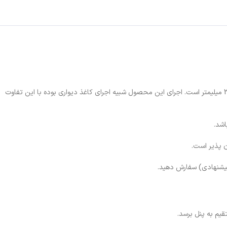
دیوارپوش فومی رولی کدs4 از جنس فوم پلی اتیلن با روکش پلی اورتان و تولید داخلی می باشد. عرض هر رول 68 سانتیمتر، طول 300 سانتیمتر و ضخامت آن 3 میلیمتر است. اجرای این محصول شبیه اجرای کاغذ دیواری بوده با این تفاوت
ن پذیر است.
م به پنل برسد.