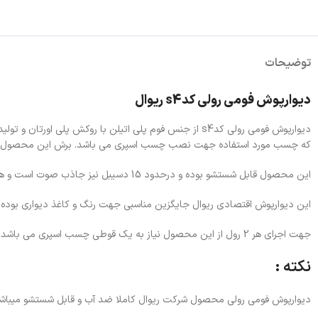
توضیحات
دیوارپوش فومی رولی کدs4 ریوال
که چسب مورد استفاده جهت نصب چسب اسپری می باشد. برش این محصول نیز د
این محصول قابل شستشو بوده و درحدود 15 دسیبل نیز جاذب صوت است و همچنین برای نصب و اجراء بر روی هر سطحی (شامل دیوار یا سقف) مناسب می باشد.
این دیوارپوش اقتصادی ریوال جایگزین مناسبی جهت رنگ و کاغذ دیواری بوده و 
جهت اجرای هر 2 رول از این محصول نیاز به یک قوطی چسب اسپری می باشد که آن را هم می توانید جداگانه از طریق لینک تصویر پایین صفحه (محصولات پیشنهادی) سفارش دهید.
نکته :
دیوارپوش فومی رولی محصول شرکت ریوال کاملا ضد آب و قابل شستشو میباشد