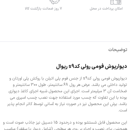
امکان پرداخت در محل
7 روز ضمانت بازگشت کالا
توضیحات
دیوارپوش فومی رولی کدs9 ریوال
دیوارپوش فومی رولی کدs9 از جنس فوم پلی اتیلن با روکش پلی اورتان و
تولید داخلی می باشد. عرض هر رول 68 سانتیمتر، طول 300 سانتیمتر و
ضخامت آن 3 میلیمتر است. اجرای این محصول شبیه اجرای کاغذ دیواری
بوده با این تفاوت که چسب مورد استفاده جهت نصب چسب اسپری می
باشد. برش این محصول نیز در صورت نیاز به آسانی توسط کاتر انجام پذیر
است.
این محصول قابل شستشو بوده و درحدود 15 دسیبل نیز جاذب صوت است و
همچنین برای نصب و اجراء بر روی هر سطحی (شامل دیوار یا سقف) مناسب