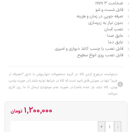
ضخامت 3 mm
قابل شست و شو
صرفه جویی در زمان و هزینه
بدون نیاز به زیرسازی
نصب آسان
عایق صدا
عایق دما
قابل نصب با چسب کاغذ دیواری و اسپری
قابل نصب روی انواع سطوح
درخواست مرجوع کردن کالا در گروه محصولات دبوارپوش با دلیل "انصراف از
خرید" تنها در صورتی قابل تایید است که کالا در شرایط اولیه باشد (در صورت پلمپ
بودن، کالا نباید باز شده باشد).در صورت عدم موجودی ارسال تا 10 روز کاری
میباشد
1,200,000
تومان
+
-