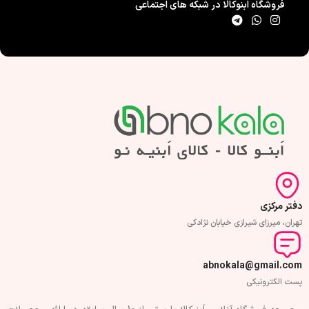
نوع اجرا : پشت چسبدار
نوع اجرا : پشت چسبدار
نوع 
فروشگاه اَبنوکالا در شبکه های اجتماعی
دفتر مرکزی
تهران، میرزای شیرازی خیابان نژادکی
abnokala@gmail.com
پست الکترونیکی