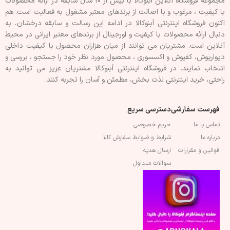
مجموعه فروشگاه آنلاین اَبنوکالا با بیش از 10 سال سابقه در ارائه محصولات
با کيفيت ، مرغوب و با اصالت از برندهای معتبر مشغول به فعاليت است. هم
اکنون فروشگاه اینترنتی اَبنوکالا در ادامه اين رسالت و سابقه درخشان، به
دنبال ارائه محصولات با کيفيت و اورجينال از برندهای معتبر ايرانی در محيط
آنلاين است. مشتريان می توانند از ميان هزاران محصول با کيفيت داخلی
دیوارپوش، کفپوش و اکسسوری ، محصول مورد نظر خود را جستجو ، بررسی و
انتخاب نمايند. در فروشگاه اینترنتی اَبنوکالا مشتريان عزیز می توانيد به
راحتی، خرید اینترنتی لذت بخش، مطمئن و آسان را تجربه کنند.
فهرست سفارشی
دسترسی سریع
تماس با ما
حریم خصوصی
درباره ما
شرایط و ضوابط سفارش کالا
قوانین و مقرارات
ارسال هدیه
سوالات متداول