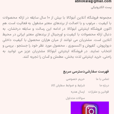
abnokala@gmail.com
پست الکترونیکی
مجموعه فروشگاه آنلاین اَبنوکالا با بیش از 10 سال سابقه در ارائه محصولات
با کيفيت ، مرغوب و با اصالت از برندهای معتبر مشغول به فعاليت است. هم
اکنون فروشگاه اینترنتی اَبنوکالا در ادامه اين رسالت و سابقه درخشان، به
دنبال ارائه محصولات با کيفيت و اورجينال از برندهای معتبر ايرانی در محيط
آنلاين است. مشتريان می توانند از ميان هزاران محصول با کيفيت داخلی
دیوارپوش، کفپوش و اکسسوری ، محصول مورد نظر خود را جستجو ، بررسی و
انتخاب نمايند. در فروشگاه اینترنتی اَبنوکالا مشتريان عزیز می توانيد به
راحتی، خرید اینترنتی لذت بخش، مطمئن و آسان را تجربه کنند.
فهرست سفارشی
دسترسی سریع
تماس با ما
حریم خصوصی
درباره ما
شرایط و ضوابط سفارش کالا
قوانین و مقرارات
ارسال هدیه
سوالات متداول