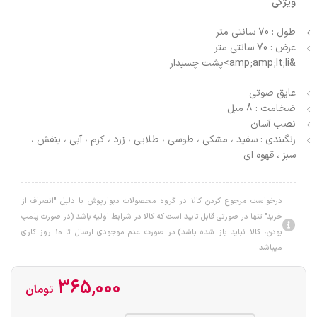
ویژگی
طول : 70 سانتی متر
عرض : 70 سانتی متر
&amp;amp;lt;li>پشت چسبدار
عایق صوتی
ضخامت : 8 میل
نصب آسان
رنگبندی : سفید ، مشکی ، طوسی ، طلایی ، زرد ، کرم ، آبی ، بنفش ،
سبز ، قهوه ای
درخواست مرجوع کردن کالا در گروه محصولات دبوارپوش با دلیل "انصراف از
خرید" تنها در صورتی قابل تایید است که کالا در شرایط اولیه باشد (در صورت پلمپ
بودن، کالا نباید باز شده باشد).در صورت عدم موجودی ارسال تا 10 روز کاری
میباشد
365,000
تومان