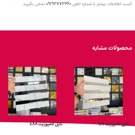
کسب اطلاعات بیشتر با شماره تلفن
09193773660
تماس بگیرید.
محصولات مشابه
تایل کامپوزیت c11
تایل کامپوزیت c88