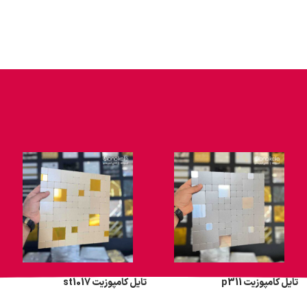
تایل کامپوزیت p311
تایل کامپوزیت st1017