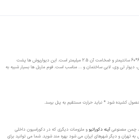
پنل های فوم ماربل کد 1055 در واقع نوعی دیوارپوش فومی هستند که دارای یک لایه روکش پلی اتیلن براق با طرح ماربل می باشد. ابعاد هر پنل این محصول 60*60 سانتیمتر و ضخامت آن 2.5 میلیمتر است. این دیوارپوش ها پشت
دیوار تی وی، لابی ساختمان و … مناسب است. فوم ماربل ها بسیار شبیه به
صول کشیده شود * نباید حرارت مستقیم به پنل برسد.
یت، چمن مصنوعی
آینه دکوراتیو
و ملزومات دیگری که در دکوراسیون داخلی
 تهران و دیگر شهرهای ایران می شود بهره مند شوید. شما می توانید برای