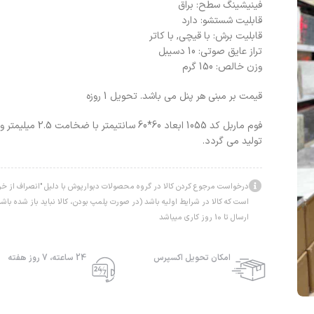
فینیشینگ سطح: براق
قابلیت شستشو: دارد
قابلیت برش: با قیچی, با کاتر
تراز عایق صوتی: 10 دسیبل
وزن خالص: 150 گرم
قیمت بر مبنی هر پنل می باشد. تحویل 1 روزه
فوم ماربل کد 1055 ابعاد
تولید می گردد.
درخواست مرجوع کردن کالا در گروه محصولات دبوارپوش با دلیل "انصراف از خرید
است که کالا در شرایط اولیه باشد (در صورت پلمپ بودن، کالا نباید باز شده ب
ارسال تا 10 روز کاری میباشد
امکان تحویل اکسپرس
24 ساعته، 7 روز هفته