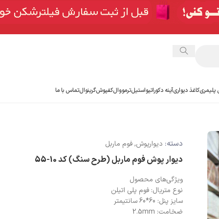
 پلیمری
کاغذ دیواری
آینه دکوراتیو
استیل
ترمووال
کفپوش
گرینوال
تماس با ما
دسته:
دیوارپوش
,
فوم ماربل
دیوار پوش فوم ماربل (طرح سنگ) کد 10-55
ویژگی‌های محصول
نوع متریال: فوم پلی اتیلن
سایز پنل: 60*60 سانتیمتر
ضخامت: 2.5mm