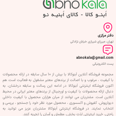
دفتر مرکزی
تهران، میرزای شیرازی خیابان نژادکی
abnokala@gmail.com
پست الکترونیکی
مجموعه فروشگاه آنلاین اَبنوکالا با بیش از 10 سال سابقه در ارائه محصولات
با کيفيت ، مرغوب و با اصالت از برندهای معتبر مشغول به فعاليت است. هم
اکنون فروشگاه اینترنتی اَبنوکالا در ادامه اين رسالت و سابقه درخشان، به
دنبال ارائه محصولات با کيفيت و اورجينال از برندهای معتبر ايرانی در محيط
آنلاين است. مشتريان می توانند از ميان هزاران محصول با کيفيت داخلی
دیوارپوش، کفپوش و اکسسوری ، محصول مورد نظر خود را جستجو ، بررسی و
انتخاب نمايند. در فروشگاه اینترنتی اَبنوکالا مشتريان عزیز می توانيد به
راحتی، خرید اینترنتی لذت بخش، مطمئن و آسان را تجربه کنند.