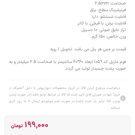
ضخامت: 2.5mm
فینیشینگ سطح: براق
قابلیت شستشو: دارد
قابلیت برش: با قیچی, با کاتر
تراز عایق صوتی: 10 دسیبل
وزن خالص: 150 گرم
قیمت بر مبنی هر پنل می باشد. تحویل 1 روزه
فوم ماربل کد 1059 ابعاد 60*60 سانتیمتر با ضخامت 2.5 میلیمتر و به
صورت پشت چسبدار تولید می گردد.
درخواست مرجوع کردن کالا در گروه محصولات دبوارپوش با دلیل "انصراف از
خرید" تنها در صورتی قابل تایید است که کالا در شرایط اولیه باشد (در صورت پلمپ
بودن، کالا نباید باز شده باشد).در صورت عدم موجودی ارسال تا 10 روز کاری
میباشد
199,000
تومان