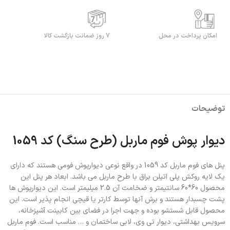
امکان پرداخت در محل
7 روز ضمانت بازگشت کالا
توضیحات
دیوار پوش فوم ماربل (طرح سنگ) کد 1059
پنل های فوم ماربل کد 1059 در واقع نوعی دیوارپوش فومی هستند که دارای
یک لایه روکش پلی اتیلن براق با طرح ماربل می باشد. ابعاد هر پنل این
محصول 60*60 سانتیمتر و ضخامت آن 2.5 میلیمتر است. این دیوارپوش ها
پشت چسبدار هستند و برش آنها توسط کارتر یا قیچی انجام پذیر است. این
محصول قابل شستشو بوده و جهت اجرا در فضای بین کابینت آشپزخانه،
سرویس بهداشتی، دیوار تی وی، لابی ساختمان و … مناسب است. فوم ماربل