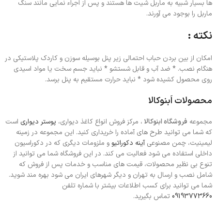
ها بسیار شبیه به ماربل شیت ها هستند و پس از اجراء نمایی مانند سنگ
ماربل را بوجود می آورند.
نکته :
امکان از بین بردن حباب احتمالی زیر پنل بوسیله سوزن و کاردک پلاستیکی در
هنگام نصب. * ضد آب و قابل شستشو * نباید جسم سخت یا مواد اسیدی
روی محصول کشیده شود * نباید حرارت مستقیم به پنل برسد.
محصولات اَبنوکالا
مجموعه
فروشگاه ابنوکالا
، مرکز فروش انواع کاغذ دیواری،
پوستر دیواری
است
که شما می توانید طرح های آماده را خریداری کنید. این مجموعه در زمینه
لیمینیت، چمن مصنوعی
آینه دکوراتیو
و ملزومات دیگری که در دکوراسیون
داخلی استفاده می شود فعالیت می کند. در این فروشگاه شما می توانید از
تنوع بی نظیر محصولات، قیمت های مناسب و خدمات پس از فروش که
شامل نصب و ارسال به تهران و دیگر شهرهای ایران می شود بهره مند شوید.
شما می توانید برای کسب اطلاعات بیشتر با شماره تلفن
09193773660
تماس بگیرید.