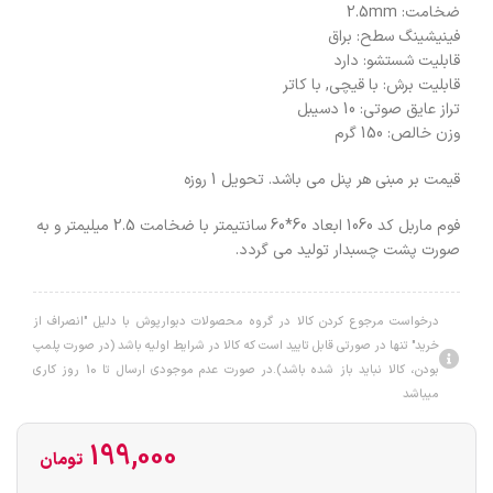
ضخامت: 2.5mm
فینیشینگ سطح: براق
قابلیت شستشو: دارد
قابلیت برش: با قیچی, با کاتر
تراز عایق صوتی: 10 دسیبل
وزن خالص: 150 گرم
قیمت بر مبنی هر پنل می باشد. تحویل 1 روزه
فوم ماربل کد 1060 ابعاد 60*60 سانتیمتر با ضخامت 2.5 میلیمتر و به
صورت پشت چسبدار تولید می گردد.
درخواست مرجوع کردن کالا در گروه محصولات دبوارپوش با دلیل "انصراف از
خرید" تنها در صورتی قابل تایید است که کالا در شرایط اولیه باشد (در صورت پلمپ
بودن، کالا نباید باز شده باشد).در صورت عدم موجودی ارسال تا 10 روز کاری
میباشد
199,000
تومان