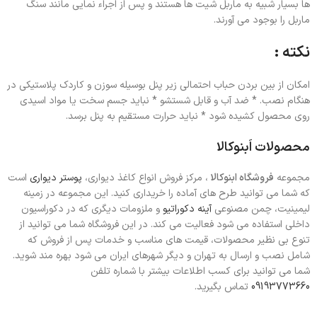
ها بسیار شبیه به ماربل شیت ها هستند و پس از اجراء نمایی مانند سنگ
ماربل را بوجود می آورند.
نکته :
امکان از بین بردن حباب احتمالی زیر پنل بوسیله سوزن و کاردک پلاستیکی در
هنگام نصب. * ضد آب و قابل شستشو * نباید جسم سخت یا مواد اسیدی
روی محصول کشیده شود * نباید حرارت مستقیم به پنل برسد.
محصولات اَبنوکالا
مجموعه
فروشگاه ابنوکالا
، مرکز فروش انواع کاغذ دیواری،
پوستر دیواری
است
که شما می توانید طرح های آماده را خریداری کنید. این مجموعه در زمینه
لیمینیت، چمن مصنوعی
آینه دکوراتیو
و ملزومات دیگری که در دکوراسیون
داخلی استفاده می شود فعالیت می کند. در این فروشگاه شما می توانید از
تنوع بی نظیر محصولات، قیمت های مناسب و خدمات پس از فروش که
شامل نصب و ارسال به تهران و دیگر شهرهای ایران می شود بهره مند شوید.
شما می توانید برای کسب اطلاعات بیشتر با شماره تلفن
09193773660
تماس بگیرید.