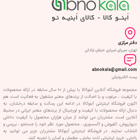
دفتر مرکزی
تهران، میرزای شیرازی خیابان نژادکی
abnokala@gmail.com
پست الکترونیکی
مجموعه فروشگاه آنلاین اَبنوکالا با بیش از 10 سال سابقه در ارائه محصولات
با کيفيت ، مرغوب و با اصالت از برندهای معتبر مشغول به فعاليت است. هم
اکنون فروشگاه اینترنتی اَبنوکالا در ادامه اين رسالت و سابقه درخشان، به
دنبال ارائه محصولات با کيفيت و اورجينال از برندهای معتبر ايرانی در محيط
آنلاين است. مشتريان می توانند از ميان هزاران محصول با کيفيت داخلی
دیوارپوش، کفپوش و اکسسوری ، محصول مورد نظر خود را جستجو ، بررسی و
انتخاب نمايند. در فروشگاه اینترنتی اَبنوکالا مشتريان عزیز می توانيد به
راحتی، خرید اینترنتی لذت بخش، مطمئن و آسان را تجربه کنند.