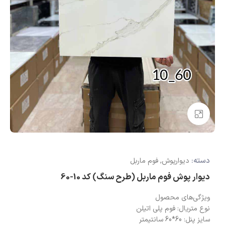
بزرگنمایی تصویر
دسته:
دیوارپوش
,
فوم ماربل
دیوار پوش فوم ماربل (طرح سنگ) کد 10-60
ویژگی‌های محصول
نوع متریال: فوم پلی اتیلن
سایز پنل: 60*60 سانتیمتر