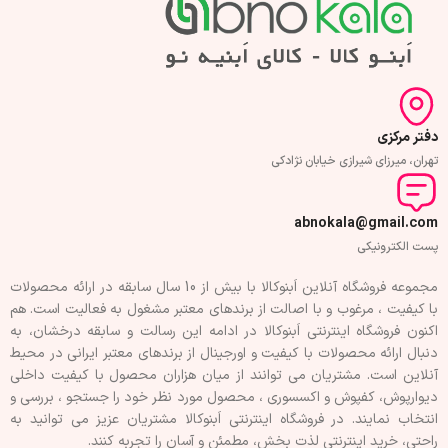
دفتر مرکزی
تهران، میرزای شیرازی خیابان نژادکی
abnokala@gmail.com
پست الکترونیکی
مجموعه فروشگاه آنلاین اَبنوکالا با بیش از 10 سال سابقه در ارائه محصولات
با کيفيت ، مرغوب و با اصالت از برندهای معتبر مشغول به فعاليت است. هم
اکنون فروشگاه اینترنتی اَبنوکالا در ادامه اين رسالت و سابقه درخشان، به
دنبال ارائه محصولات با کيفيت و اورجينال از برندهای معتبر ايرانی در محيط
آنلاين است. مشتريان می توانند از ميان هزاران محصول با کيفيت داخلی
دیوارپوش، کفپوش و اکسسوری ، محصول مورد نظر خود را جستجو ، بررسی و
انتخاب نمايند. در فروشگاه اینترنتی اَبنوکالا مشتريان عزیز می توانيد به
راحتی، خرید اینترنتی لذت بخش، مطمئن و آسان را تجربه کنند.