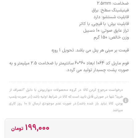
ضخامت: 2.5mm
فینیشینگ سطح: براق
قابلیت شستشو: دارد
قابلیت برش: با قیچی, با کاتر
تراز عایق صوتی: 10 دسیبل
وزن خالص: 150 گرم
قیمت بر مبنی هر پنل می باشد. تحویل 1 روزه
فوم ماربل کد 1064 ابعاد 60*60 سانتیمتر با ضخامت 2.5 میلیمتر و به
صورت پشت چسبدار تولید می گردد.
درخواست مرجوع کردن کالا در گروه محصولات دبوارپوش با دلیل "انصراف از
خرید" تنها در صورتی قابل تایید است که کالا در شرایط اولیه باشد (در صورت پلمپ
بودن، کالا نباید باز شده باشد).در صورت عدم موجودی ارسال تا 10 روز کاری
میباشد
199,000
تومان