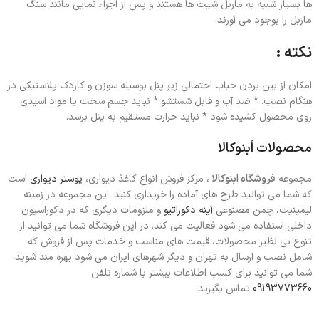
ها بسیار شبیه به ماربل شیت ها هستند و پس از اجراء نمایی مانند سنگ
ماربل را بوجود می آورند.
نکته :
امکان از بین بردن حباب احتمالی زیر پنل بوسیله سوزن و کاردک پلاستیکی در
هنگام نصب. * ضد آب و قابل شستشو * نباید جسم سخت یا مواد اسیدی
روی محصول کشیده شود * نباید حرارت مستقیم به پنل برسد.
محصولات اَبنوکالا
مجموعه
فروشگاه ابنوکالا
، مرکز فروش انواع کاغذ دیواری،
پوستر دیواری
است
که شما می توانید طرح های آماده را خریداری کنید. این مجموعه در زمینه
لیمینیت، چمن مصنوعی
آینه دکوراتیو
و ملزومات دیگری که در دکوراسیون
داخلی استفاده می شود فعالیت می کند. در این فروشگاه شما می توانید از
تنوع بی نظیر محصولات، قیمت های مناسب و خدمات پس از فروش که
شامل نصب و ارسال به تهران و دیگر شهرهای ایران می شود بهره مند شوید.
شما می توانید برای کسب اطلاعات بیشتر با شماره تلفن
09193773660
تماس بگیرید.