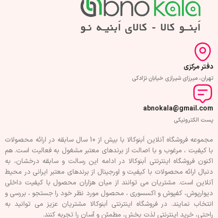
دفتر مرکزی
تهران، میرزای شیرازی خیابان نژادکی
abnokala@gmail.com
پست الکترونیکی
مجموعه فروشگاه آنلاین اَبنوکالا با بیش از 10 سال سابقه در ارائه محصولات
با کيفيت ، مرغوب و با اصالت از برندهای معتبر مشغول به فعاليت است. هم
اکنون فروشگاه اینترنتی اَبنوکالا در ادامه اين رسالت و سابقه درخشان، به
دنبال ارائه محصولات با کيفيت و اورجينال از برندهای معتبر ايرانی در محيط
آنلاين است. مشتريان می توانند از ميان هزاران محصول با کيفيت داخلی
دیوارپوش، کفپوش و اکسسوری ، محصول مورد نظر خود را جستجو ، بررسی و
انتخاب نمايند. در فروشگاه اینترنتی اَبنوکالا مشتريان عزیز می توانيد به
راحتی، خرید اینترنتی لذت بخش، مطمئن و آسان را تجربه کنند.