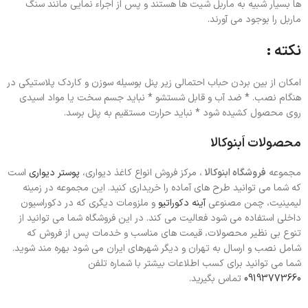
ها بسیار شبیه به ماربل شیت ها هستند و پس از اجراء نمایی مانند سنگ
ماربل را بوجود می آورند.
نکته :
امکان از بین بردن حباب احتمالی زیر پنل بوسیله سوزن و کاردک پلاستیکی در
هنگام نصب. * ضد آب و قابل شستشو * نباید جسم سخت یا مواد اسیدی
روی محصول کشیده شود * نباید حرارت مستقیم به پنل برسد.
محصولات اَبنوکالا
مجموعه
فروشگاه ابنوکالا
، مرکز فروش انواع کاغذ دیواری،
پوستر دیواری
است
که شما می توانید طرح های آماده را خریداری کنید. این مجموعه در زمینه
لیمینیت، چمن مصنوعی
آینه دکوراتیو
و ملزومات دیگری که در دکوراسیون
داخلی استفاده می شود فعالیت می کند. در این فروشگاه شما می توانید از
تنوع بی نظیر محصولات، قیمت های مناسب و خدمات پس از فروش که
شامل نصب و ارسال به تهران و دیگر شهرهای ایران می شود بهره مند شوید.
شما می توانید برای کسب اطلاعات بیشتر با شماره تلفن
09193773660
تماس بگیرید.