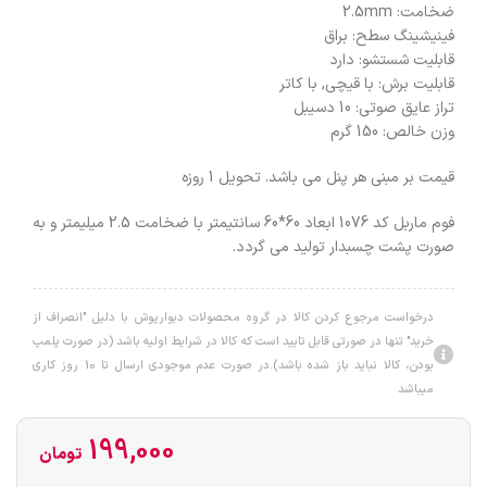
ضخامت: 2.5mm
فینیشینگ سطح: براق
قابلیت شستشو: دارد
قابلیت برش: با قیچی, با کاتر
تراز عایق صوتی: 10 دسیبل
وزن خالص: 150 گرم
قیمت بر مبنی هر پنل می باشد. تحویل 1 روزه
فوم ماربل کد 1076 ابعاد 60*60 سانتیمتر با ضخامت 2.5 میلیمتر و به
صورت پشت چسبدار تولید می گردد.
درخواست مرجوع کردن کالا در گروه محصولات دبوارپوش با دلیل "انصراف از
خرید" تنها در صورتی قابل تایید است که کالا در شرایط اولیه باشد (در صورت پلمپ
بودن، کالا نباید باز شده باشد).در صورت عدم موجودی ارسال تا 10 روز کاری
میباشد
199,000
تومان